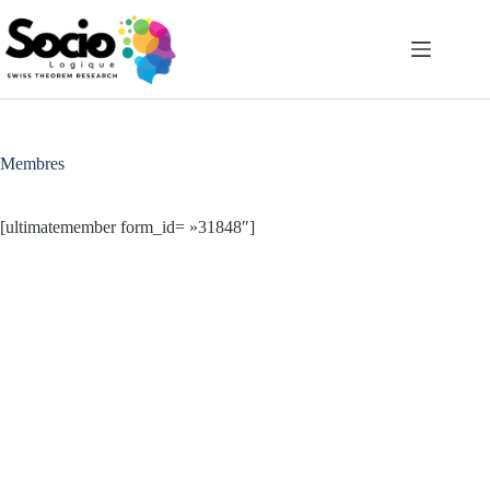
Passer
au
contenu
Membres
[ultimatemember form_id= »31848″]