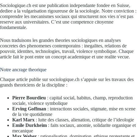
Sociologique.ch est une publication independante fondee en Suisse,
dediee a la vulgarisation rigoureuse de la sociologie. Notre conviction :
comprendre les mecanismes sociaux qui structurent nos vies n’est pas
reserve aux universitaires. C’est une competence citoyenne
fondamentale.
Nous traduisons les grandes theories sociologiques en analyses
concretes des phenomenes contemporains : inegalites, relations de
pouvoir, identites, technologies, travail, violence symbolique. Chaque
article fait le pont entre un concept academique et une realite vecue.
Notre ancrage theorique
Chaque article publie sur sociologique.ch s’appuie sur les travaux des
grands theoriciens de la discipline :
Pierre Bourdieu
: capital social, habitus, champ, reproduction
sociale, violence symbolique
Erving Goffman
: interactions sociales, stigmate, mise en scene
de la vie quotidienne
Karl Marx
: lutte des classes, alienation, critique de l’ideologie
Emile Durkheim
: faits sociaux, anomie, solidarite organique et
mecanique
Max Weber
: rationalisation, domination, ethique protestante et