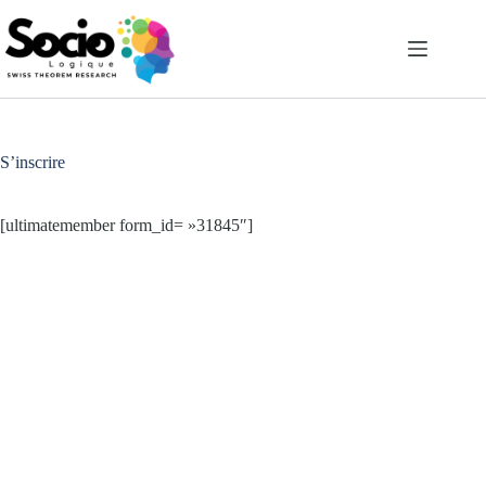
Passer
au
contenu
S’inscrire
[ultimatemember form_id= »31845″]