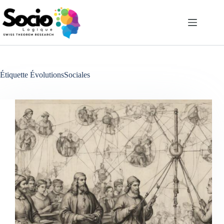
Passer
au
contenu
Étiquette
ÉvolutionsSociales