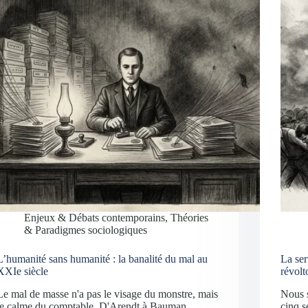
Enjeux & Débats contemporains
,
Théories
& Paradigmes sociologiques
L’humanité sans humanité : la banalité du mal au
La ser
XXIe siècle
révolt
Le mal de masse n'a pas le visage du monstre, mais
Nous s
le calme du comptable. D'Arendt à Bauman,
cinq s