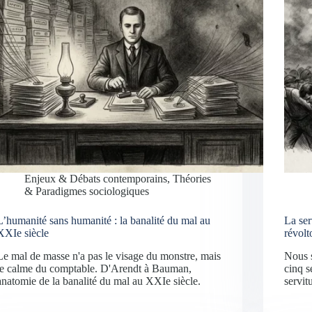
Enjeux & Débats contemporains
,
Théories
& Paradigmes sociologiques
L’humanité sans humanité : la banalité du mal au
La ser
XXIe siècle
révolt
Le mal de masse n'a pas le visage du monstre, mais
Nous s
le calme du comptable. D'Arendt à Bauman,
cinq s
anatomie de la banalité du mal au XXIe siècle.
servit