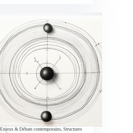
Enjeux & Débats contemporains
,
Structures