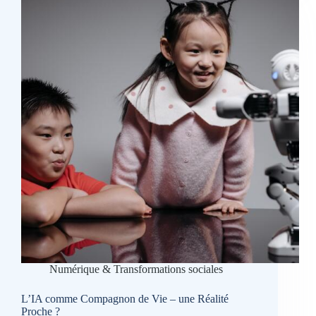
les
amis
humains
?
Numérique & Transformations sociales
L’IA comme Compagnon de Vie – une Réalité
Proche ?