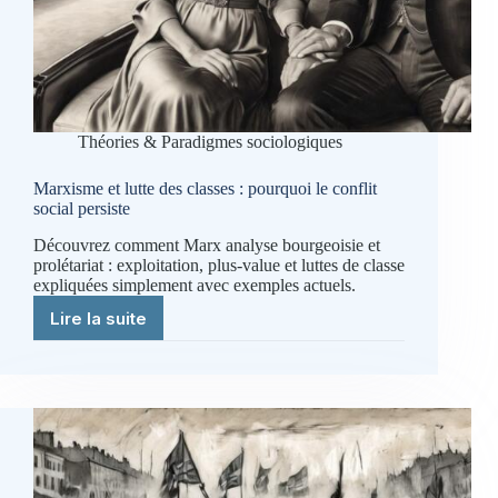
Théories & Paradigmes sociologiques
Marxisme et lutte des classes : pourquoi le conflit
social persiste
Découvrez comment Marx analyse bourgeoisie et
prolétariat : exploitation, plus-value et luttes de classe
expliquées simplement avec exemples actuels.
Lire la suite
Marxisme
et
lutte
des
classes
:
pourquoi
le
conflit