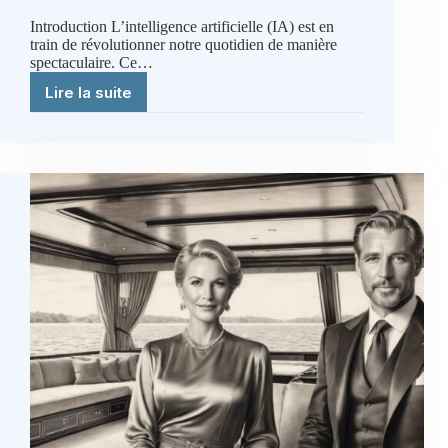
Introduction L’intelligence artificielle (IA) est en
train de révolutionner notre quotidien de manière
spectaculaire. Ce…
Lire la suite
L’IA
comme
Compagnon
de
Vie
–
une
Réalité
Proche
?