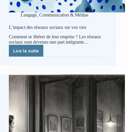
Langage, Communication & Médias
L’impact des réseaux sociaux sur vos vies
Comment se libérer de leur emprise ? Les réseaux
sociaux sont devenus une part intégrante…
Lire la suite
L’impact
des
réseaux
sociaux
sur
vos
vies