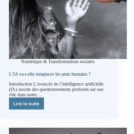
Numérique & Transformations sociales
L’IA va-t-elle remplacer les amis humains ?
Introduction L’avancée de l’intelligence artificielle
(IA) suscite des questionnements profonds sur son
rôle dans notre…
Lire la suite
L’IA
va-
t-
elle
remplacer