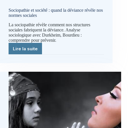
Sociopathie et société : quand la déviance révèle nos
normes sociales
La sociopathie révèle comment nos structures
sociales fabriquent la déviance. Analyse
sociologique avec Durkheim, Bourdieu :
comprendre pour prévenir.
Lire la suite
Sociopathie
et
société
:
quand
la
déviance
révèle
nos
normes
sociales