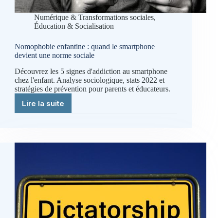
Numérique & Transformations sociales
,
Éducation & Socialisation
Nomophobie enfantine : quand le smartphone
devient une norme sociale
Découvrez les 5 signes d'addiction au smartphone
chez l'enfant. Analyse sociologique, stats 2022 et
stratégies de prévention pour parents et éducateurs.
Lire la suite
Nomophobie
enfantine
:
quand
le
smartphone
devient
une
norme
sociale