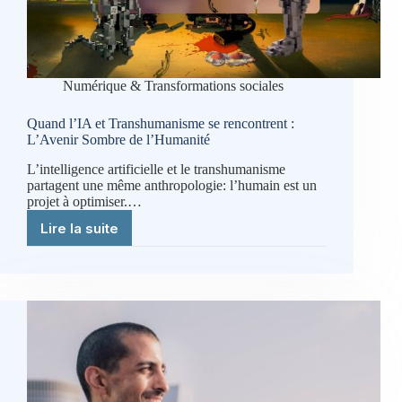
Numérique & Transformations sociales
Quand l’IA et Transhumanisme se rencontrent :
L’Avenir Sombre de l’Humanité
L’intelligence artificielle et le transhumanisme
partagent une même anthropologie: l’humain est un
projet à optimiser.…
Lire la suite
Quand
l’IA
et
Transhumanisme
se
rencontrent
:
L’Avenir
Sombre
de