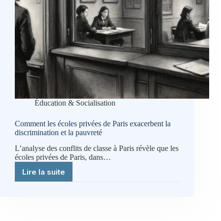
Éducation & Socialisation
Comment les écoles privées de Paris exacerbent la
discrimination et la pauvreté
L’analyse des conflits de classe à Paris révèle que les
écoles privées de Paris, dans…
Lire la suite
Comment
les
écoles
privées
de