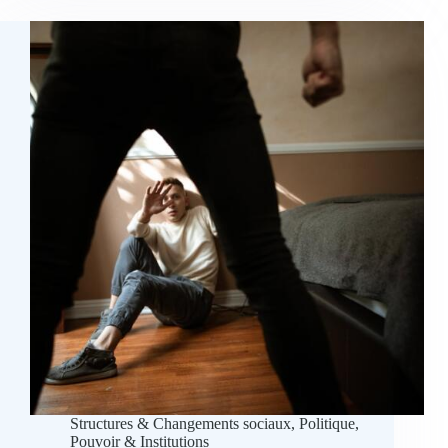
et
implications
en
sociologie
politique
Structures & Changements sociaux
,
Politique,
Pouvoir & Institutions