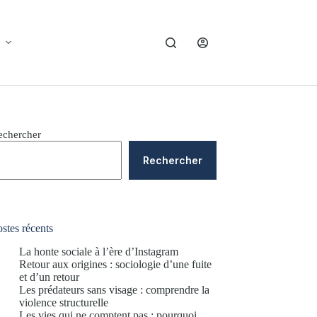
echercher
Rechercher
stes récents
La honte sociale à l’ère d’Instagram
Retour aux origines : sociologie d’une fuite
et d’un retour
Les prédateurs sans visage : comprendre la
violence structurelle
Les vies qui ne comptent pas : pourquoi