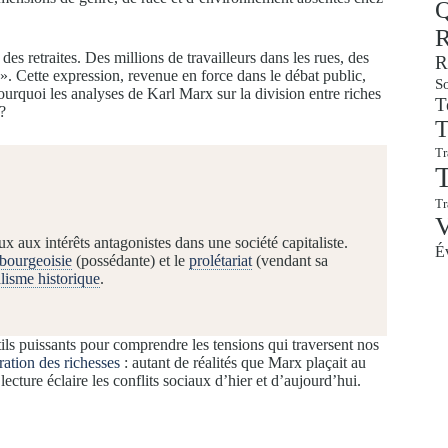
Q
R
s retraites. Des millions de travailleurs dans les rues, des
R
 ». Cette expression, revenue en force dans le débat public,
So
ourquoi les analyses de Karl Marx sur la division entre riches
T
?
T
Tr
T
T
ux aux intérêts antagonistes dans une société capitaliste.
É
bourgeoisie
(possédante) et le
prolétariat
(vendant sa
lisme historique
.
tils puissants pour comprendre les tensions qui traversent nos
ration des richesses
: autant de réalités que Marx plaçait au
cture éclaire les conflits sociaux d’hier et d’aujourd’hui.