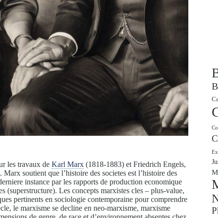
B
B
Ca
Co
C
Ex
Ju
ur les travaux de
Karl Marx
(1818-1883) et Friedrich Engels,
M
. Marx soutient que l’histoire des societes est l’histoire des
M
 derniere instance par les rapports de production economique
ues (superstructure). Les concepts marxistes cles – plus-value,
N
ytiques pertinents en sociologie contemporaine pour comprendre
 siecle, le marxisme se decline en neo-marxisme, marxisme
P
 dimensions de genre, de race et d’environnement absentes chez