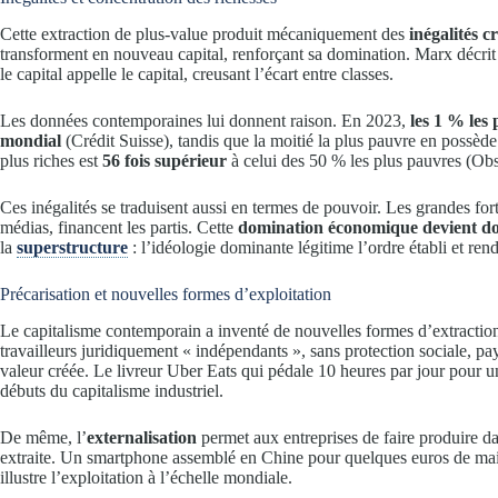
Cette extraction de plus-value produit mécaniquement des
inégalités c
transforment en nouveau capital, renforçant sa domination. Marx décrit 
le capital appelle le capital, creusant l’écart entre classes.
Les données contemporaines lui donnent raison. En 2023,
les 1 % les
mondial
(Crédit Suisse), tandis que la moitié la plus pauvre en possè
plus riches est
56 fois supérieur
à celui des 50 % les plus pauvres (Obse
Ces inégalités se traduisent aussi en termes de pouvoir. Les grandes for
médias, financent les partis. Cette
domination économique devient dom
la
superstructure
: l’idéologie dominante légitime l’ordre établi et rend
Précarisation et nouvelles formes d’exploitation
Le capitalisme contemporain a inventé de nouvelles formes d’extraction
travailleurs juridiquement « indépendants », sans protection sociale, pay
valeur créée. Le livreur Uber Eats qui pédale 10 heures par jour pour un
débuts du capitalisme industriel.
De même, l’
externalisation
permet aux entreprises de faire produire da
extraite. Un smartphone assemblé en Chine pour quelques euros de main
illustre l’exploitation à l’échelle mondiale.