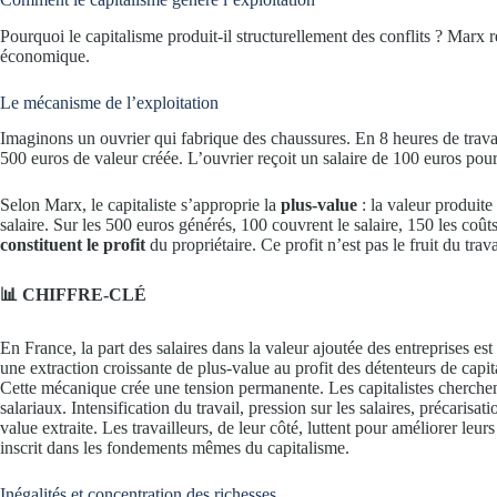
Pourquoi le capitalisme produit-il structurellement des conflits ? Marx
économique.
Le mécanisme de l’exploitation
Imaginons un ouvrier qui fabrique des chaussures. En 8 heures de travai
500 euros de valeur créée. L’ouvrier reçoit un salaire de 100 euros pour
Selon Marx, le capitaliste s’approprie la
plus-value
: la valeur produite 
salaire. Sur les 500 euros générés, 100 couvrent le salaire, 150 les coû
constituent le profit
du propriétaire. Ce profit n’est pas le fruit du trava
📊 CHIFFRE-CLÉ
En France, la part des salaires dans la valeur ajoutée des entreprises 
une extraction croissante de plus-value au profit des détenteurs de capit
Cette mécanique crée une tension permanente. Les capitalistes cherchen
salariaux. Intensification du travail, pression sur les salaires, précarisa
value extraite. Les travailleurs, de leur côté, luttent pour améliorer leur
inscrit dans les fondements mêmes du capitalisme.
Inégalités et concentration des richesses