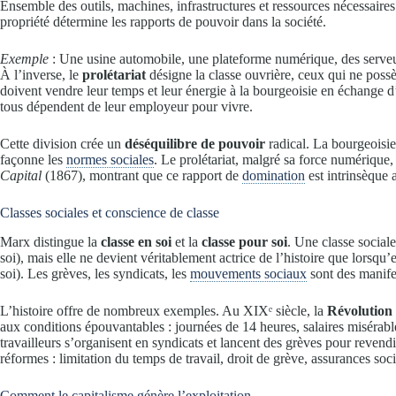
Ensemble des outils, machines, infrastructures et ressources nécessaires
propriété détermine les rapports de pouvoir dans la société.
Exemple
: Une usine automobile, une plateforme numérique, des serveu
À l’inverse, le
prolétariat
désigne la classe ouvrière, ceux qui ne possè
doivent vendre leur temps et leur énergie à la bourgeoisie en échange d’u
tous dépendent de leur employeur pour vivre.
Cette division crée un
déséquilibre de pouvoir
radical. La bourgeoisie
façonne les
normes sociales
. Le prolétariat, malgré sa force numériqu
Capital
(1867), montrant que ce rapport de
domination
est intrinsèque 
Classes sociales et conscience de classe
Marx distingue la
classe en soi
et la
classe pour soi
. Une classe social
soi), mais elle ne devient véritablement actrice de l’histoire que lorsqu’
soi). Les grèves, les syndicats, les
mouvements sociaux
sont des manifes
L’histoire offre de nombreux exemples. Au XIXᵉ siècle, la
Révolution 
aux conditions épouvantables : journées de 14 heures, salaires misérable
travailleurs s’organisent en syndicats et lancent des grèves pour revend
réformes : limitation du temps de travail, droit de grève, assurances soci
Comment le capitalisme génère l’exploitation