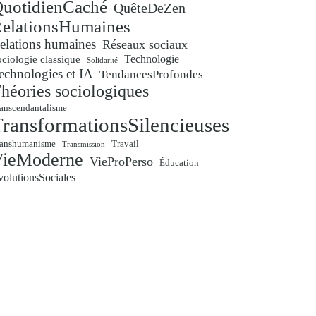
uotidienCaché
QuêteDeZen
elationsHumaines
elations humaines
Réseaux sociaux
Technologie
ciologie classique
Solidarité
echnologies et IA
TendancesProfondes
héories sociologiques
anscendantalisme
ransformationsSilencieuses
ranshumanisme
Travail
Transmission
VieModerne
VieProPerso
Éducation
volutionsSociales