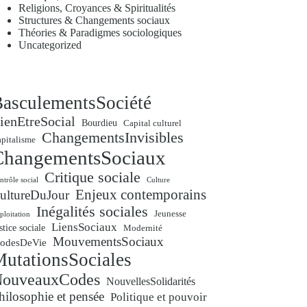
Religions, Croyances & Spiritualités
Structures & Changements sociaux
Théories & Paradigmes sociologiques
Uncategorized
asculementsSociété
ienEtreSocial
Bourdieu
Capital culturel
ChangementsInvisibles
pitalisme
ChangementsSociaux
Critique sociale
ntrôle social
Culture
Enjeux contemporains
ultureDuJour
Inégalités sociales
Jeunesse
ploitation
LiensSociaux
stice sociale
Modernité
MouvementsSociaux
odesDeVie
utationsSociales
ouveauxCodes
NouvellesSolidarités
hilosophie et pensée
Politique et pouvoir