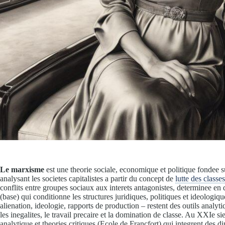
Le marxisme
est une theorie sociale, economique et politique fondee s
analysant les societes capitalistes a partir du concept de
lutte des classes
conflits entre groupes sociaux aux interets antagonistes, determinee en
(base) qui conditionne les structures juridiques, politiques et ideologiq
alienation, ideologie, rapports de production – restent des outils anal
les inegalites, le travail precaire et la domination de classe. Au XXIe
analytique et theories critiques (Ecole de Francfort) qui integrent des