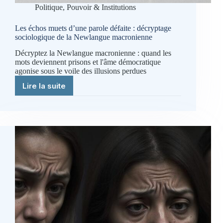
Politique, Pouvoir & Institutions
Les échos muets d’une parole défaite : décryptage
sociologique de la Newlangue macronienne
Décryptez la Newlangue macronienne : quand les
mots deviennent prisons et l'âme démocratique
agonise sous le voile des illusions perdues
Lire la suite
Les
échos
muets
d’une
parole
défaite
:
décryptage
sociologique
de
la
Newlangue
macronienne