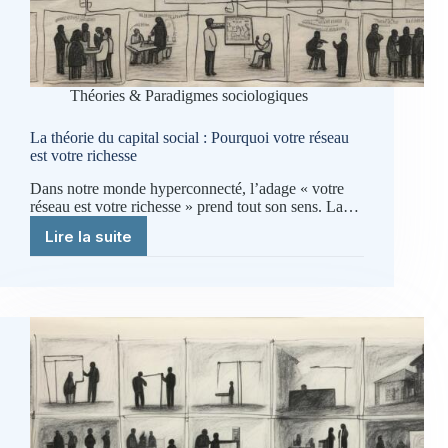
Théories & Paradigmes sociologiques
La théorie du capital social : Pourquoi votre réseau
est votre richesse
Dans notre monde hyperconnecté, l’adage « votre
réseau est votre richesse » prend tout son sens. La…
Lire la suite
La
théorie
du
capital
social
:
Pourquoi
votre
réseau
est
votre