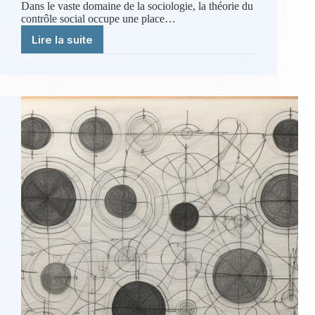
Dans le vaste domaine de la sociologie, la théorie du
contrôle social occupe une place…
Lire la suite
L’effet
de
faux
consensus
:
Pourquoi
nous
pensons
que
tout
le
monde
pense
comme
nous