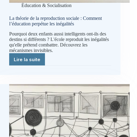
Éducation & Socialisation
La théorie de la reproduction sociale : Comment
l’éducation perpétue les inégalités
Pourquoi deux enfants aussi intelligents ont-ils des
destins si différents ? L'école reproduit les inégalités
qu'elle prétend combattre. Découvrez les
mécanismes invisibles.
Lire la suite
La
théorie
de
la
reproduction
sociale
:
Comment
l’éducation
perpétue
les
inégalités