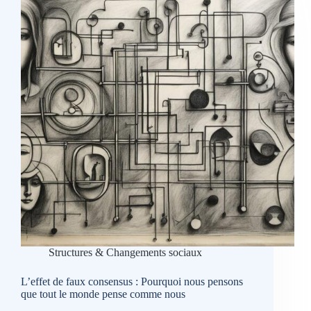
:
Comprendre
la
jalousie
dans
l’abondance
Structures & Changements sociaux
L’effet de faux consensus : Pourquoi nous pensons
que tout le monde pense comme nous