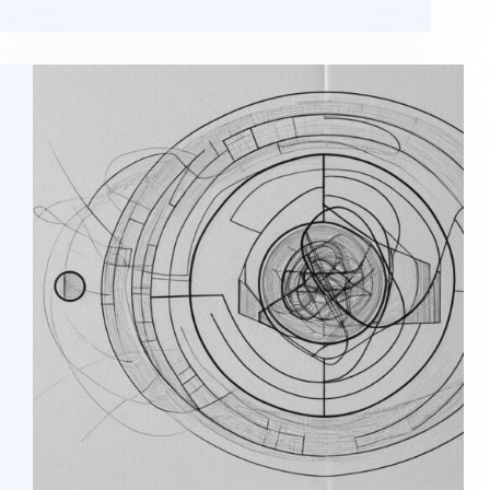
Chine
en
Afrique
:
Une
Révolution
Silencieuse
Vue
de
l’Intérieur