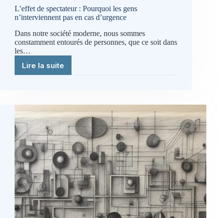
L’effet de spectateur : Pourquoi les gens
n’interviennent pas en cas d’urgence
Dans notre société moderne, nous sommes
constamment entourés de personnes, que ce soit dans
les…
Lire la suite
L’effet
de
spectateur
:
Pourquoi
les
gens
n’interviennent
pas
en
cas
d’urgence