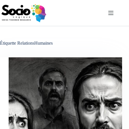
Passer
au
contenu
Étiquette
RelationsHumaines