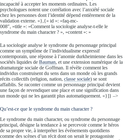
incapacité à accepter les moments ordinaires. Les
psychologues notent une corrélation avec l’anxiété sociale
chez les personnes dont l’identité dépend entièrement de la
validation externe. »},{« id »: »faq-mc-
008″, »title »: »Comment la sociologie analyse-t-elle le
syndrome du main character ? », »content »: »
La sociologie analyse le syndrome du personnage principal
comme un symptôme de l’individualisme expressif
contemporain, une réponse à l’anomie durkheimienne dans les
sociétés liquides de
Bauman
, et une extension numérique de la
dramaturgie sociale de Goffman. Il révèle comment les
individus construisent du sens dans un monde où les grands
récits collectifs (religion, nation,
classe sociale
) se sont
affaiblis. Se raconter comme un personnage principal devient
une façon de revendiquer une place et une signification dans
un monde qui ne les garantit plus automatiquement. »}]} –>
Qu’est-ce que le syndrome du main character ?
Le syndrome du main character, ou syndrome du personnage
principal, désigne la tendance à se percevoir comme le héros
de sa propre vie, à interpréter les événements quotidiens
comme des scènes d’un récit dont on serait le protagoniste