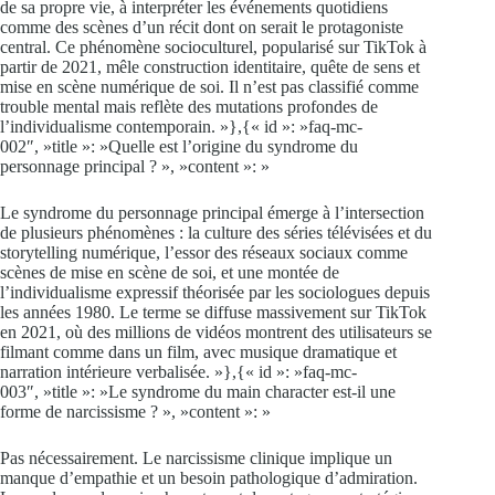
de sa propre vie, à interpréter les événements quotidiens
comme des scènes d’un récit dont on serait le protagoniste
central. Ce phénomène socioculturel, popularisé sur TikTok à
partir de 2021, mêle construction identitaire, quête de sens et
mise en scène numérique de soi. Il n’est pas classifié comme
trouble mental mais reflète des mutations profondes de
l’individualisme contemporain. »},{« id »: »faq-mc-
002″, »title »: »Quelle est l’origine du syndrome du
personnage principal ? », »content »: »
Le syndrome du personnage principal émerge à l’intersection
de plusieurs phénomènes : la culture des séries télévisées et du
storytelling numérique, l’essor des réseaux sociaux comme
scènes de mise en scène de soi, et une montée de
l’individualisme expressif théorisée par les sociologues depuis
les années 1980. Le terme se diffuse massivement sur TikTok
en 2021, où des millions de vidéos montrent des utilisateurs se
filmant comme dans un film, avec musique dramatique et
narration intérieure verbalisée. »},{« id »: »faq-mc-
003″, »title »: »Le syndrome du main character est-il une
forme de narcissisme ? », »content »: »
Pas nécessairement. Le narcissisme clinique implique un
manque d’empathie et un besoin pathologique d’admiration.