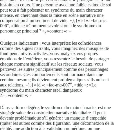
histoire en cours. Une personne avec une faible estime de soi
peut tout à fait présenter un syndrome du main character
intense, en cherchant dans la mise en scène narrative une
compensation à un sentiment de vide. »},{« id »: »faq-mc-
006″, »title »: »Comment savoir si on a le syndrome du
personnage principal ? », »content »: »
Quelques indicateurs : vous interprétez les coïncidences
comme des signes narratifs, vous imaginez des musiques de
fond pendant vos activités, vous analysez vos propres
émotions de l’extérieur, vous ressentez le besoin de partager
chaque moment significatif sur les réseaux sociaux, vous
percevez les autres principalement comme des personnages
secondaires. Ces comportements sont normaux dans une
certaine mesure ; ils deviennent problématiques s’ils nuisent
aux relations. »},{« id »: »faq-mc-007″, »title »: »Le
syndrome du main character est-il dangereux
? », »content »: »
Dans sa forme légère, le syndrome du main character est une
stratégie saine de construction narrative identitaire. Il peut
devenir problématique s’il génère : un manque d’empathie
(traiter les autres comme des figurants), une déconnexion de la
réalité, une addiction à la validation numérique, ou une