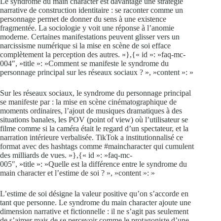
Le syndrome du main character est davantage une stratégie
narrative de construction identitaire : se raconter comme un
personnage permet de donner du sens à une existence
fragmentée. La sociologie y voit une réponse à l’anomie
moderne. Certaines manifestations peuvent glisser vers un
narcissisme numérique si la mise en scène de soi efface
complètement la perception des autres. »},{« id »: »faq-mc-
004″, »title »: »Comment se manifeste le syndrome du
personnage principal sur les réseaux sociaux ? », »content »: »
Sur les réseaux sociaux, le syndrome du personnage principal
se manifeste par : la mise en scène cinématographique de
moments ordinaires, l’ajout de musiques dramatiques à des
situations banales, les POV (point of view) où l’utilisateur se
filme comme si la caméra était le regard d’un spectateur, et la
narration intérieure verbalisée. TikTok a institutionnalisé ce
format avec des hashtags comme #maincharacter qui cumulent
des milliards de vues. »},{« id »: »faq-mc-
005″, »title »: »Quelle est la différence entre le syndrome du
main character et l’estime de soi ? », »content »: »
L’estime de soi désigne la valeur positive qu’on s’accorde en
tant que personne. Le syndrome du main character ajoute une
dimension narrative et fictionnelle : il ne s’agit pas seulement
de s’aimer mais de se percevoir comme le protagoniste d’une