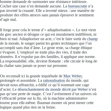
homme demande de surmonter une résistance intérieure.
Cocher une case n’en demande aucune. La
bureaucratie
n’a
pas inventé la cruauté. Elle a inventé mieux : une manière de
produire des effets atroces sans jamais éprouver le sentiment
d’agir mal.
Il forge pour cela le terme d’« adiaphorisation ». Le mot vient
du grec ancien et désigne ce qui est moralement indifférent, ni
bien ni mal. Adiaphoriser un acte, c’est le faire sortir du
champ
de la morale, le ranger parmi les gestes techniques que l’on
accomplit sans état d’âme. Le geste reste, sa charge éthique
s’évapore. L’employé ne traite plus des vies, il traite des
données. Il n’expulse pas des familles, il applique une norme.
La responsabilité, elle, devient flottante : elle circule le long de
la chaîne sans jamais se poser sur personne.
On reconnaît ici la grande inquiétude de
Max Weber
,
prolongée et assombrie. La
rationalisation
du monde, qui
devait nous affranchir, a édifié ce qu’il nommait une cage
d’acier.
Le désenchantement du monde décrit par Weber
n’est
pas qu’une perte de magie. C’est l’avènement d’un univers où
l’efficacité prime sur la fin, où la machine administrative
tourne pour elle-même. Bauman montre où peut mener cette
logique quand plus rien ne la freine.