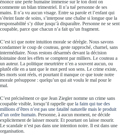
énonce une perte humaine immense sur le ton dont on
commente un bilan trimestriel. Il n’a tué personne de ses
mains. Il n’a vu aucun visage. Entre sa parole et l’enfant qui
s’éteint faute de soins, s’interpose une chaîne si longue que la
responsabilité s’y dilue jusqu’à disparaître. Personne ne se sent
coupable, parce que chacun n’a fait qu’un fragment.
C’est ici que notre intuition morale se dérègle. Nous savons
condamner le coup de couteau, geste rapproché, charnel, sans
intermédiaire. Nous restons désarmés devant la décision
lointaine dont les effets se comptent par milliers. Le couteau a
un auteur. La politique meurtrière n’en a souvent aucun, ou
plutôt elle en a tant que le mot perd son sens. Le crime existe,
les morts sont réels, et pourtant il manque ce que toute notre
morale présuppose : quelqu’un qui ait voulu le mal pour le
mal.
C’est précisément ce que Jean Ziegler nomme un crime sans
coupable visible, lorsqu’il rappelle que
la faim qui tue des
millions d’êtres n’est pas une fatalité naturelle mais le produit
d’un ordre humain
. Personne, à aucun moment, ne décide
explicitement de laisser mourir. Et pourtant on laisse mourir.
Le scandale n’est pas dans une intention noire. Il est dans une
organisation.