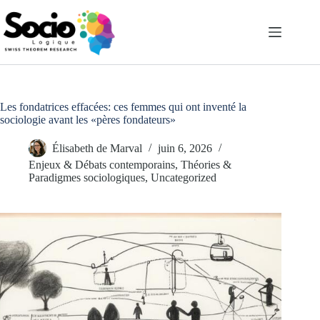
Passer
au
contenu
Les fondatrices effacées: ces femmes qui ont inventé la
sociologie avant les «pères fondateurs»
Élisabeth de Marval
juin 6, 2026
Enjeux & Débats contemporains
,
Théories &
Paradigmes sociologiques
,
Uncategorized