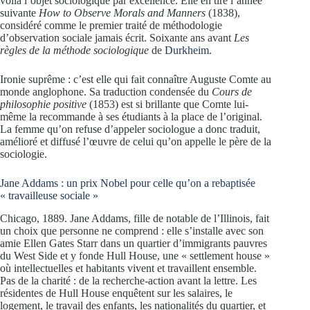
voilà l’objet sociologique par excellence. Elle en tire l’année
suivante
How to Observe Morals and Manners
(1838),
considéré comme le premier traité de méthodologie
d’observation sociale jamais écrit. Soixante ans avant
Les
règles de la méthode sociologique
de
Durkheim
.
Ironie suprême : c’est elle qui fait connaître Auguste Comte au
monde anglophone. Sa traduction condensée du
Cours de
philosophie positive
(1853) est si brillante que Comte lui-
même la recommande à ses étudiants à la place de l’original.
La femme qu’on refuse d’appeler sociologue a donc traduit,
amélioré et diffusé l’œuvre de celui qu’on appelle le père de la
sociologie.
Jane Addams : un prix Nobel pour celle qu’on a rebaptisée
« travailleuse sociale »
Chicago, 1889. Jane Addams, fille de notable de l’Illinois, fait
un choix que personne ne comprend : elle s’installe avec son
amie Ellen Gates Starr dans un quartier d’immigrants pauvres
du West Side et y fonde Hull House, une « settlement house »
où intellectuelles et habitants vivent et travaillent ensemble.
Pas de la charité : de la recherche-action avant la lettre. Les
résidentes de Hull House enquêtent sur les salaires, le
logement, le travail des enfants, les nationalités du quartier, et