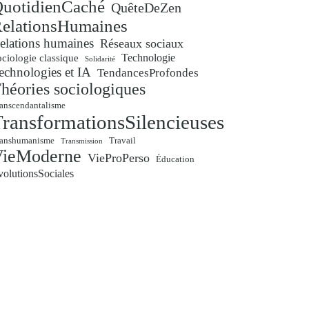
uotidienCaché
QuêteDeZen
elationsHumaines
elations humaines
Réseaux sociaux
Technologie
ciologie classique
Solidarité
echnologies et IA
TendancesProfondes
héories sociologiques
anscendantalisme
ransformationsSilencieuses
ranshumanisme
Travail
Transmission
VieModerne
VieProPerso
Éducation
volutionsSociales