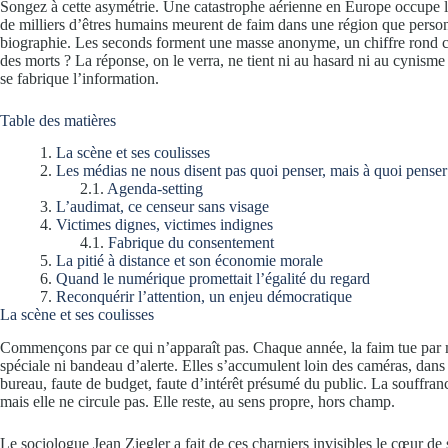
Songez à cette asymétrie. Une catastrophe aérienne en Europe occupe 
de milliers d’êtres humains meurent de faim dans une région que pers
biographie. Les seconds forment une masse anonyme, un chiffre rond cité
des morts ? La réponse, on le verra, ne tient ni au hasard ni au cynisme 
se fabrique l’information.
Table des matières
La scène et ses coulisses
Les médias ne nous disent pas quoi penser, mais à quoi penser
Agenda-setting
L’audimat, ce censeur sans visage
Victimes dignes, victimes indignes
Fabrique du consentement
La pitié à distance et son économie morale
Quand le numérique promettait l’égalité du regard
Reconquérir l’attention, un enjeu démocratique
La scène et ses coulisses
Commençons par ce qui n’apparaît pas. Chaque année, la faim tue par m
spéciale ni bandeau d’alerte. Elles s’accumulent loin des caméras, dans
bureau, faute de budget, faute d’intérêt présumé du public. La souffran
mais elle ne circule pas. Elle reste, au sens propre, hors champ.
Le sociologue Jean Ziegler a fait de ces charniers invisibles le cœur de s