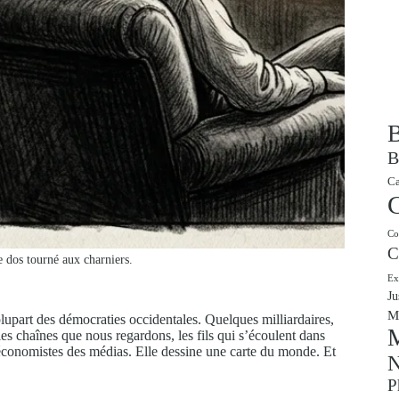
B
B
Ca
Co
C
e dos tourné aux charniers.
Ex
Ju
M
plupart des démocraties occidentales. Quelques milliardaires,
M
les chaînes que nous regardons, les fils qui s’écoulent dans
 économistes des médias. Elle dessine une carte du monde. Et
N
P