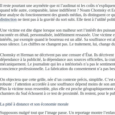
Il reste pourtant une asymétrie que ni l’audimat ni les coûts n’expliquen
quand telle autre, comparable, laisse indifférent ? Noam Chomsky et
leur analyse du fonctionnement des grands médias, ils distinguent ce qu
distinction
ne tient pas à la gravité du sort subi. Elle tient à l’utilité poli
Une victime est dite digne lorsque son malheur sert l’intérêt des puissa
racontée en détail, personnalisée, indéfiniment ressassée. Une victime
intérêts, par exemple quand le bourreau est un allié. Sa souffrance est 
sous silence. Les chiffres ne changent pas. Le traitement, lui, change du
Chomsky et Herman ne décrivent pas une censure d’État. Ils décrivent un
dépendance à la publicité, la dépendance aux sources officielles, la crai
mécaniquement. Le journaliste qui les a intériorisés n’a pas le sentiment
conscience professionnelle. La fabrication du consentement n’a pas beso
On objectera que cette grille, née d’un contexte précis, simplifie. C’est e
robuste : l’attention accordée à une souffrance dépend moins de son am
Plus la victime nous ressemble, plus elle est proche géographiquement 
charniers du Sud échouent à ce test de proximité. Ils restent, pour le pu
La pitié à distance et son économie morale
Supposons malgré tout que l’image passe. Un reportage montre l’enfant d