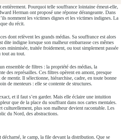
t entièrement. Pourquoi telle souffrance lointaine émeut-elle,
 Edward Herman ont proposé une réponse dérangeante. Dans
’ils nomment les victimes dignes et les victimes indignes. La
tique du récit.
nces dont relèvent les grands médias. Sa souffrance est alors
 est dite indigne lorsque son malheur embarrasse ces mêmes
alors minimisée, traitée froidement, ou tout simplement passée
 tout au tout.
 ensemble de filtres : la propriété des médias, la
nte des représailles. Ces filtres opèrent en amont, presque
 de mentir. Il sélectionne, hiérarchise, cadre, en toute bonne
in de menteurs : elle se contente de structures.
xact, et il faut s’en garder. Mais elle éclaire une intuition
pleur que de la place du souffrant dans nos cartes mentales.
et culturellement, plus son malheur devient racontable. Les
blic du Nord, des abstractions.
écharné, le camp, la file devant la distribution. Que se