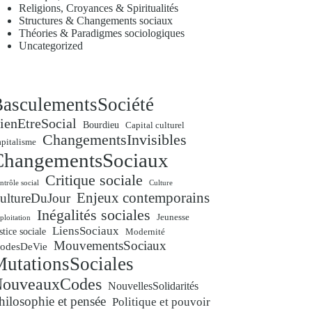
Religions, Croyances & Spiritualités
Structures & Changements sociaux
Théories & Paradigmes sociologiques
Uncategorized
asculementsSociété
ienEtreSocial
Bourdieu
Capital culturel
ChangementsInvisibles
pitalisme
ChangementsSociaux
Critique sociale
ntrôle social
Culture
Enjeux contemporains
ultureDuJour
Inégalités sociales
Jeunesse
ploitation
LiensSociaux
stice sociale
Modernité
MouvementsSociaux
odesDeVie
utationsSociales
ouveauxCodes
NouvellesSolidarités
hilosophie et pensée
Politique et pouvoir