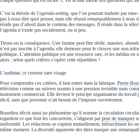
chaque question qui est dictée. C’est la liste même des questions qui mér
C’est la théorie de l’
agenda-setting
, que l’on pourrait traduire par mise 
pas à nous dire quoi penser, mais elle réussit remarquablement à nous d
réside pas d’abord dans le contenu des messages. Il réside dans la sélec
l’agenda n’existe pas socialement, ou si peu.
Tirons-en la conséquence. Une famine peut être réelle, massive, abondam
n’est pas inscrite à l’agenda, elle demeure pour le citoyen une non-infor
politique. L’attention publique est une ressource rare, et les médias en 
alors : selon quels critères s’opère cette répartition ?
L’audimat, ce censeur sans visage
Pour comprendre ces critères, il faut entrer dans la fabrique.
Pierre Bou
télévision comme un univers soumis à une pression invisible mais const
instrument commercial. Elle devient le principe organisateur du travail j
dit-il, sans que personne n’ait besoin de l’imposer ouvertement.
Bourdieu décrit aussi un phénomène qu’il nomme la circulation circulaire 
regardent ce que font les concurrents, s’alignent par
peur de manquer
un
uniformité. Les rédactions se copient mutuellement, hiérarchisent les n
même moment. La diversité apparente des titres masque une remarquab