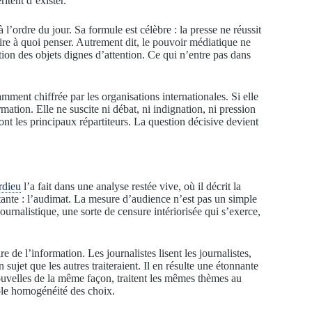
itent d’exister.
à l’ordre du jour. Sa formule est célèbre : la presse ne réussit
ire à quoi penser. Autrement dit, le pouvoir médiatique ne
tion des objets dignes d’attention. Ce qui n’entre pas dans
ment chiffrée par les organisations internationales. Si elle
mation. Elle ne suscite ni débat, ni indignation, ni pression
sont les principaux répartiteurs. La question décisive devient
rdieu
l’a fait dans une analyse restée vive, où il décrit la
ante : l’audimat. La mesure d’audience n’est pas un simple
ournalistique, une sorte de censure intériorisée qui s’exerce,
de l’information. Les journalistes lisent les journalistes,
 sujet que les autres traiteraient. Il en résulte une étonnante
ouvelles de la même façon, traitent les mêmes thèmes au
le homogénéité des choix.