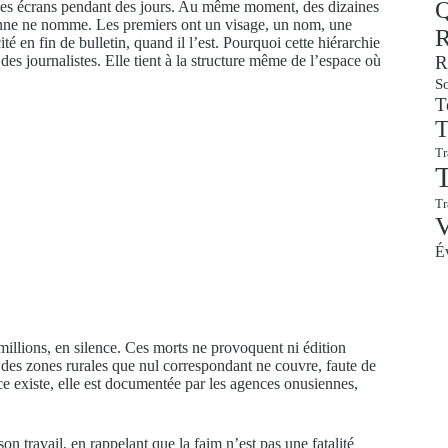
Q
les écrans pendant des jours. Au même moment, des dizaines
onne ne nomme. Les premiers ont un visage, un nom, une
R
 en fin de bulletin, quand il l’est. Pourquoi cette hiérarchie
des journalistes. Elle tient à la structure même de l’espace où
R
So
T
T
Tr
T
T
É
illions, en silence. Ces morts ne provoquent ni édition
 des zones rurales que nul correspondant ne couvre, faute de
ce existe, elle est documentée par les agences onusiennes,
on travail, en rappelant que la faim n’est pas une fatalité