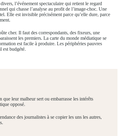
 divers, l’événement spectaculaire qui retient le regard
nel qui chasse l’analyse au profit de l’image-choc. Une
tel. Elle est invisible précisément parce qu’elle dure, parce
ement.
ûte cher. Il faut des correspondants, des fixeurs, une
paraissent les premiers. La carte du monde médiatique se
formation est facile à produire. Les périphéries pauvres
l est budgété.
que leur malheur sert ou embarrasse les intérêts
tique opposé.
ndance des journalistes à se copier les uns les autres,
s.