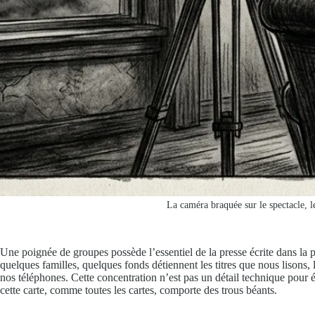
La caméra braquée sur le spectacle, l
Une poignée de groupes possède l’essentiel de la presse écrite dans la 
quelques familles, quelques fonds détiennent les titres que nous lisons, 
nos téléphones. Cette concentration n’est pas un détail technique pour
cette carte, comme toutes les cartes, comporte des trous béants.