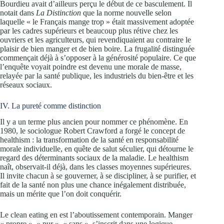
Bourdieu avait d’ailleurs perçu le début de ce basculement. Il
notait dans
La Distinction
que la norme nouvelle selon
laquelle « le Français mange trop » était massivement adoptée
par les cadres supérieurs et beaucoup plus rétive chez les
ouvriers et les agriculteurs, qui revendiquaient au contraire le
plaisir de bien manger et de bien boire. La frugalité distinguée
commençait déjà à s’opposer à la générosité populaire. Ce que
l’enquête voyait poindre est devenu une morale de masse,
relayée par la santé publique, les industriels du bien-être et les
réseaux sociaux.
IV. La pureté comme distinction
Il y a un terme plus ancien pour nommer ce phénomène. En
1980, le sociologue Robert Crawford a forgé le concept de
healthism : la transformation de la santé en responsabilité
morale individuelle, en quête de salut séculier, qui détourne le
regard des déterminants sociaux de la maladie. Le healthism
naît, observait-il déjà, dans les classes moyennes supérieures.
Il invite chacun à se gouverner, à se discipliner, à se purifier, et
fait de la santé non plus une chance inégalement distribuée,
mais un mérite que l’on doit conquérir.
Le clean eating en est l’aboutissement contemporain. Manger
« propre », « pur », « sans », s’inscrit dans une logique