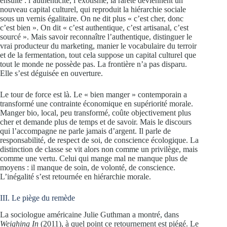
ensuite : l’authenticité, l’exotisme, la rareté deviennent un
nouveau capital culturel, qui reproduit la hiérarchie sociale
sous un vernis égalitaire. On ne dit plus « c’est cher, donc
c’est bien ». On dit « c’est authentique, c’est artisanal, c’est
sourcé ». Mais savoir reconnaître l’authentique, distinguer le
vrai producteur du marketing, manier le vocabulaire du terroir
et de la fermentation, tout cela suppose un capital culturel que
tout le monde ne possède pas. La frontière n’a pas disparu.
Elle s’est déguisée en ouverture.
Le tour de force est là. Le « bien manger » contemporain a
transformé une contrainte économique en supériorité morale.
Manger bio, local, peu transformé, coûte objectivement plus
cher et demande plus de temps et de savoir. Mais le discours
qui l’accompagne ne parle jamais d’argent. Il parle de
responsabilité, de respect de soi, de conscience écologique. La
distinction de classe se vit alors non comme un privilège, mais
comme une vertu. Celui qui mange mal ne manque plus de
moyens : il manque de soin, de volonté, de conscience.
L’inégalité s’est retournée en hiérarchie morale.
III. Le piège du remède
La sociologue américaine Julie Guthman a montré, dans
Weighing In
(2011), à quel point ce retournement est piégé. Le