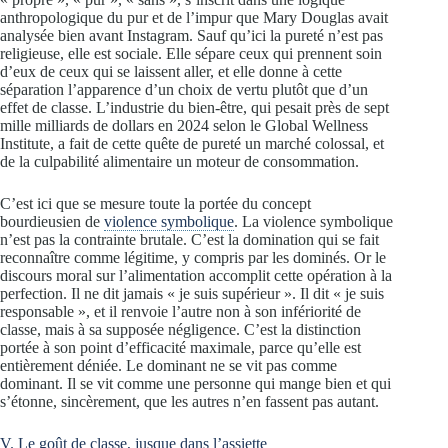
anthropologique du pur et de l’impur que Mary Douglas avait
analysée bien avant Instagram. Sauf qu’ici la pureté n’est pas
religieuse, elle est sociale. Elle sépare ceux qui prennent soin
d’eux de ceux qui se laissent aller, et elle donne à cette
séparation l’apparence d’un choix de vertu plutôt que d’un
effet de classe. L’industrie du bien-être, qui pesait près de sept
mille milliards de dollars en 2024 selon le Global Wellness
Institute, a fait de cette quête de pureté un marché colossal, et
de la culpabilité alimentaire un moteur de consommation.
C’est ici que se mesure toute la portée du concept
bourdieusien de
violence symbolique
. La violence symbolique
n’est pas la contrainte brutale. C’est la domination qui se fait
reconnaître comme légitime, y compris par les dominés. Or le
discours moral sur l’alimentation accomplit cette opération à la
perfection. Il ne dit jamais « je suis supérieur ». Il dit « je suis
responsable », et il renvoie l’autre non à son infériorité de
classe, mais à sa supposée négligence. C’est la distinction
portée à son point d’efficacité maximale, parce qu’elle est
entièrement déniée. Le dominant ne se vit pas comme
dominant. Il se vit comme une personne qui mange bien et qui
s’étonne, sincèrement, que les autres n’en fassent pas autant.
V. Le goût de classe, jusque dans l’assiette