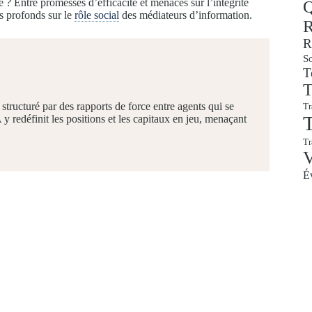
 ? Entre promesses d’efficacité et menaces sur l’intégrité
Q
us profonds sur le
rôle social
des médiateurs d’information.
R
R
So
T
T
 structuré par des rapports de force entre agents qui se
Tr
T
 y redéfinit les positions et les capitaux en jeu, menaçant
T
É