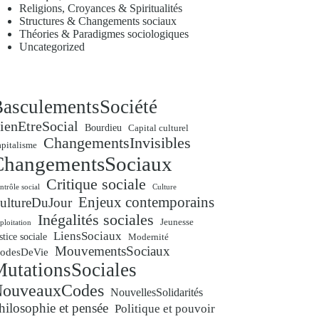
Religions, Croyances & Spiritualités
Structures & Changements sociaux
Théories & Paradigmes sociologiques
Uncategorized
asculementsSociété
ienEtreSocial
Bourdieu
Capital culturel
ChangementsInvisibles
pitalisme
ChangementsSociaux
Critique sociale
ntrôle social
Culture
Enjeux contemporains
ultureDuJour
Inégalités sociales
Jeunesse
ploitation
LiensSociaux
stice sociale
Modernité
MouvementsSociaux
odesDeVie
utationsSociales
ouveauxCodes
NouvellesSolidarités
hilosophie et pensée
Politique et pouvoir