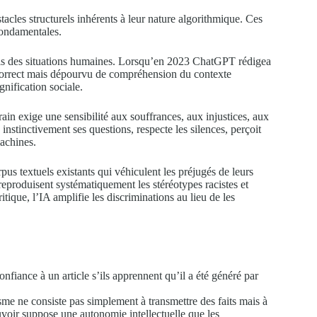
acles structurels inhérents à leur nature algorithmique. Ces
fondamentales.
is des situations humaines. Lorsqu’en 2023 ChatGPT rédigea
nt correct mais dépourvu de compréhension du contexte
ignification sociale.
ain exige une sensibilité aux souffrances, aux injustices, aux
instinctivement ses questions, respecte les silences, perçoit
achines.
pus textuels existants qui véhiculent les préjugés de leurs
produisent systématiquement les stéréotypes racistes et
tique, l’IA amplifie les discriminations au lieu de les
nfiance à un article s’ils apprennent qu’il a été généré par
sme ne consiste pas simplement à transmettre des faits mais à
uvoir suppose une autonomie intellectuelle que les