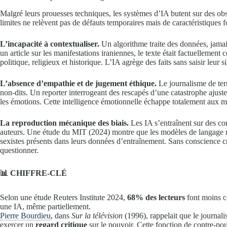
Malgré leurs prouesses techniques, les systèmes d’IA butent sur des obst
limites ne relèvent pas de défauts temporaires mais de caractéristiques 
L’incapacité à contextualiser.
Un algorithme traite des données, jama
un article sur les manifestations iraniennes, le texte était factuelleme
politique, religieux et historique. L’IA agrège des faits sans saisir leur s
L’absence d’empathie et de jugement éthique.
Le journalisme de terr
non-dits. Un reporter interrogeant des rescapés d’une catastrophe ajuste 
les émotions. Cette intelligence émotionnelle échappe totalement aux m
La reproduction mécanique des biais.
Les IA s’entraînent sur des cor
auteurs. Une étude du MIT (2024) montre que les modèles de langage re
sexistes présents dans leurs données d’entraînement. Sans conscience cri
questionner.
📊 CHIFFRE-CLÉ
Selon une étude Reuters Institute 2024,
68% des lecteurs
font moins co
une IA, même partiellement.
Pierre Bourdieu
, dans
Sur la télévision
(1996), rappelait que le journali
exercer un
regard critique
sur le pouvoir. Cette fonction de contre-po