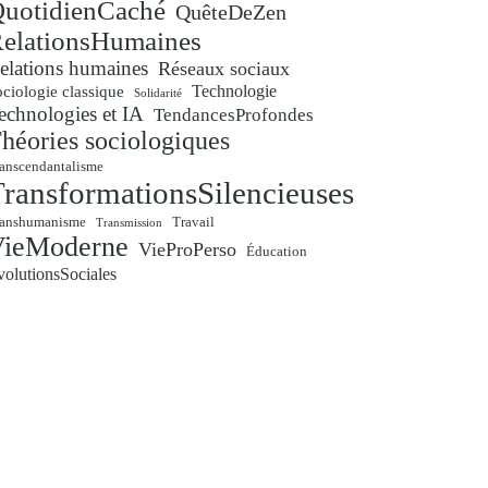
uotidienCaché
QuêteDeZen
elationsHumaines
elations humaines
Réseaux sociaux
Technologie
ciologie classique
Solidarité
echnologies et IA
TendancesProfondes
héories sociologiques
anscendantalisme
ransformationsSilencieuses
ranshumanisme
Travail
Transmission
VieModerne
VieProPerso
Éducation
volutionsSociales