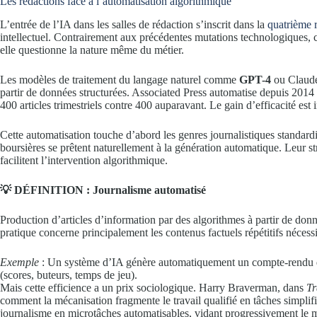
Les rédactions face à l’automatisation algorithmique
L’entrée de l’IA dans les salles de rédaction s’inscrit dans la
quatrième r
intellectuel. Contrairement aux précédentes mutations technologiques, cel
elle questionne la nature même du métier.
Les modèles de traitement du langage naturel comme
GPT-4
ou Claude 
partir de données structurées. Associated Press automatise depuis 2014 
400 articles trimestriels contre 400 auparavant. Le gain d’efficacité est 
Cette automatisation touche d’abord les genres journalistiques standardisé
boursières se prêtent naturellement à la génération automatique. Leur s
facilitent l’intervention algorithmique.
💡 DÉFINITION : Journalisme automatisé
Production d’articles d’information par des algorithmes à partir de donn
pratique concerne principalement les contenus factuels répétitifs nécess
Exemple
: Un système d’IA génère automatiquement un compte-rendu de m
(scores, buteurs, temps de jeu).
Mais cette efficience a un prix sociologique. Harry Braverman, dans
Tr
comment la mécanisation fragmente le travail qualifié en tâches simplif
journalisme en microtâches automatisables, vidant progressivement le mé