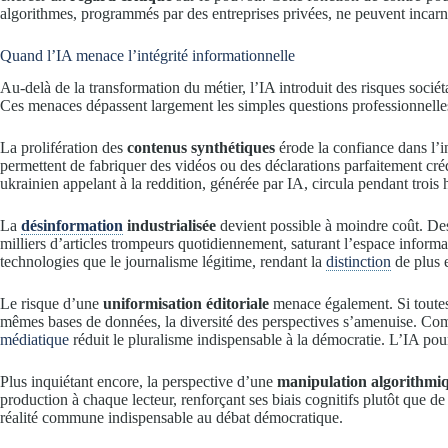
algorithmes, programmés par des entreprises privées, ne peuvent incarn
Quand l’IA menace l’intégrité informationnelle
Au-delà de la transformation du métier, l’IA introduit des risques socié
Ces menaces dépassent largement les simples questions professionnelle
La prolifération des
contenus synthétiques
érode la confiance dans l’
permettent de fabriquer des vidéos ou des déclarations parfaitement cré
ukrainien appelant à la reddition, générée par IA, circula pendant trois
La
désinformation
industrialisée
devient possible à moindre coût. De
milliers d’articles trompeurs quotidiennement, saturant l’espace inform
technologies que le journalisme légitime, rendant la
distinction
de plus e
Le risque d’une
uniformisation éditoriale
menace également. Si toutes 
mêmes bases de données, la diversité des perspectives s’amenuise. C
médiatique
réduit le pluralisme indispensable à la démocratie. L’IA pou
Plus inquiétant encore, la perspective d’une
manipulation algorithmiq
production à chaque lecteur, renforçant ses biais cognitifs plutôt que d
réalité commune indispensable au débat démocratique.