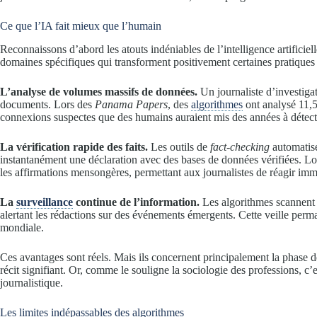
Ce que l’IA fait mieux que l’humain
Reconnaissons d’abord les atouts indéniables de l’intelligence artificiell
domaines spécifiques qui transforment positivement certaines pratiques 
L’analyse de volumes massifs de données.
Un journaliste d’investigat
documents. Lors des
Panama Papers
, des
algorithmes
ont analysé 11,5 
connexions suspectes que des humains auraient mis des années à détecte
La vérification rapide des faits.
Les outils de
fact-checking
automatis
instantanément une déclaration avec des bases de données vérifiées. Lor
les affirmations mensongères, permettant aux journalistes de réagir im
La
surveillance
continue de l’information.
Les algorithmes scannent 2
alertant les rédactions sur des événements émergents. Cette veille perman
mondiale.
Ces avantages sont réels. Mais ils concernent principalement la phase 
récit signifiant. Or, comme le souligne la sociologie des professions, c’e
journalistique.
Les limites indépassables des algorithmes