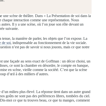
ine.
e une scène de théâtre. Dans « La Présentation de soi dans la
r chaque interaction comme une représentation. Nous
autres. Il y a une scène, où l’on joue son rôle devant un
trée suivante.
a tenue, la manière de parler, les objets que l’on expose. La
e de soi
, indispensable au fonctionnement de la vie sociale.
uestion n’est pas de savoir si nous jouons, mais ce que notre
est une façade au sens exact de Goffman : un décor choisi, un
ulisses, ce sont la chambre en désordre, le compte en banque,
a mise en scène, vieille comme la société. C’est que la scène
up d’œil à des milliers d’autres.
 d’un milieu plus élevé. La réponse tient dans un autre grand
os goûts ne sont pas des préférences libres, tombées du ciel.
ur. Dis-moi ce que tu trouves beau, ce que tu manges, comment