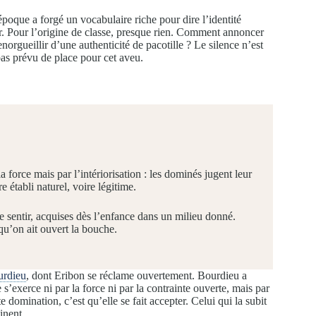
que a forgé un vocabulaire riche pour dire l’identité
er. Pour l’origine de classe, presque rien. Comment annoncer
norgueillir d’une authenticité de pacotille ? Le silence n’est
pas prévu de place pour cet aveu.
orce mais par l’intériorisation : les dominés jugent leur
e établi naturel, voire légitime.
e sentir, acquises dès l’enfance dans un milieu donné.
 qu’on ait ouvert la bouche.
urdieu
, dont Eribon se réclame ouvertement. Bourdieu a
’exerce ni par la force ni par la contrainte ouverte, mais par
domination, c’est qu’elle se fait accepter. Celui qui la subit
inent.