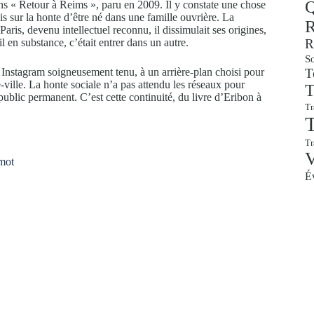
Q
dans « Retour à Reims », paru en 2009. Il y constate une chose
is sur la honte d’être né dans une famille ouvrière. La
R
ris, devenu intellectuel reconnu, il dissimulait ses origines,
-il en substance, c’était entrer dans un autre.
R
So
l Instagram soigneusement tenu, à un arrière-plan choisi pour
T
e-ville. La honte sociale n’a pas attendu les réseaux pour
T
 public permanent. C’est cette continuité, du livre d’Eribon à
Tr
T
T
 mot
É