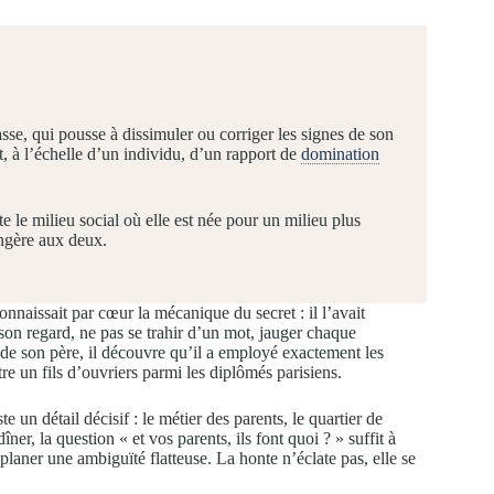
asse, qui pousse à dissimuler ou corriger les signes de son
et, à l’échelle d’un individu, d’un rapport de
domination
te le milieu social où elle est née pour un milieu plus
angère aux deux.
nnaissait par cœur la mécanique du secret : il l’avait
son regard, ne pas se trahir d’un mot, jauger chaque
t de son père, il découvre qu’il a employé exactement les
e un fils d’ouvriers parmi les diplômés parisiens.
e un détail décisif : le métier des parents, le quartier de
er, la question « et vos parents, ils font quoi ? » suffit à
laner une ambiguïté flatteuse. La honte n’éclate pas, elle se