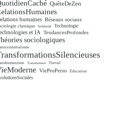
uotidienCaché
QuêteDeZen
elationsHumaines
elations humaines
Réseaux sociaux
Technologie
ciologie classique
Solidarité
echnologies et IA
TendancesProfondes
héories sociologiques
anscendantalisme
ransformationsSilencieuses
ranshumanisme
Travail
Transmission
VieModerne
VieProPerso
Éducation
volutionsSociales