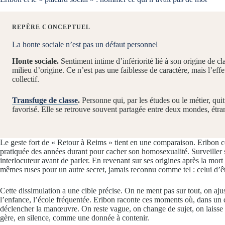
REPÈRE CONCEPTUEL
La honte sociale n’est pas un défaut personnel
Honte sociale.
Sentiment intime d’infériorité lié à son origine de cl
milieu d’origine. Ce n’est pas une faiblesse de caractère, mais l’eff
collectif.
Transfuge de classe
.
Personne qui, par les études ou le métier, quit
favorisé. Elle se retrouve souvent partagée entre deux mondes, étr
Le geste fort de « Retour à Reims » tient en une comparaison. Eribon co
pratiquée des années durant pour cacher son homosexualité. Surveiller 
interlocuteur avant de parler. En revenant sur ses origines après la mor
mêmes ruses pour un autre secret, jamais reconnu comme tel : celui d’êtr
Cette dissimulation a une cible précise. On ne ment pas sur tout, on ajust
l’enfance, l’école fréquentée. Eribon raconte ces moments où, dans un dîn
déclencher la manœuvre. On reste vague, on change de sujet, on laisse p
gère, en silence, comme une donnée à contenir.