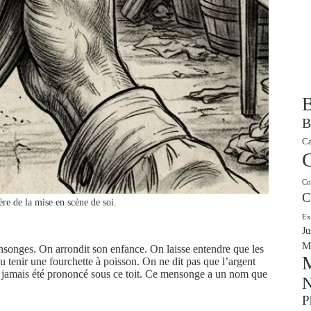
B
B
Ca
Co
C
'ère de la mise en scène de soi.
Ex
Ju
M
nsonges. On arrondit son enfance. On laisse entendre que les
M
su tenir une fourchette à poisson. On ne dit pas que l’argent
n’a jamais été prononcé sous ce toit. Ce mensonge a un nom que
N
P