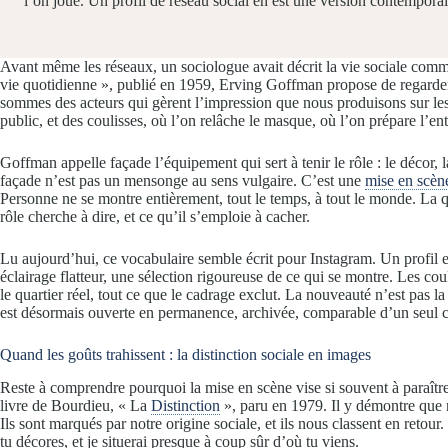
l’on joue. Un profil de réseau social en est une version contempora
Avant même les réseaux, un sociologue avait décrit la vie sociale comm
vie quotidienne », publié en 1959, Erving Goffman propose de regarde
sommes des acteurs qui gèrent l’impression que nous produisons sur les 
public, et des coulisses, où l’on relâche le masque, où l’on prépare l’en
Goffman appelle façade l’équipement qui sert à tenir le rôle : le décor, l
façade n’est pas un mensonge au sens vulgaire. C’est une
mise en scèn
Personne ne se montre entièrement, tout le temps, à tout le monde. La q
rôle cherche à dire, et ce qu’il s’emploie à cacher.
Lu aujourd’hui, ce vocabulaire semble écrit pour Instagram. Un profil 
éclairage flatteur, une sélection rigoureuse de ce qui se montre. Les co
le quartier réel, tout ce que le cadrage exclut. La nouveauté n’est pas l
est désormais ouverte en permanence, archivée, comparable d’un seul co
Quand les goûts trahissent : la distinction sociale en images
Reste à comprendre pourquoi la mise en scène vise si souvent à paraître
livre de Bourdieu, « La
Distinction
», paru en 1979. Il y démontre que n
Ils sont marqués par notre origine sociale, et ils nous classent en reto
tu décores, et je situerai presque à coup sûr d’où tu viens.