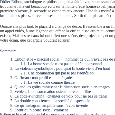
Didier Eribon
, sociologue et philosophe, en a fait l’aveu retentissant 
troublante : il avait beaucoup écrit sur la honte d’être homosexuel, jama
première s’avoue, la seconde se cache mieux encore. Une fois monté à Pa
brouillait les pistes, surveillait ses intonations. Sortir d’un placard, écrit
Quinze ans plus tard, le placard a changé de décor. Il ressemble à un fi
un appel vidéo, à une légende qui efface la cité et laisse croire au centr
exister. Mais les réseaux lui ont offert une scène, des projecteurs, et un
votre écran, que cet article voudrait éclairer.
Sommaire
Eribon et le « placard social » : nommer ce qui n’avait pas de
La honte sociale n’est pas un défaut personnel
La violence symbolique : pourquoi la honte vient d’en haut
Une domination qui passe par l’adhésion
Goffman : tout profil est une façade
La vie sociale comme théâtre
Quand les goûts trahissent : la distinction sociale en images
Veblen, la consommation ostentatoire et le filtre
Le code-switching : changer de voix pour ne pas se trahir
La double conscience et la société du spectacle
Ce qu’Instagram amplifie sans l’avoir inventé
Sortir du placard social, vraiment
Eribon et le « placard social » : nommer ce qui n’avait pas de mot