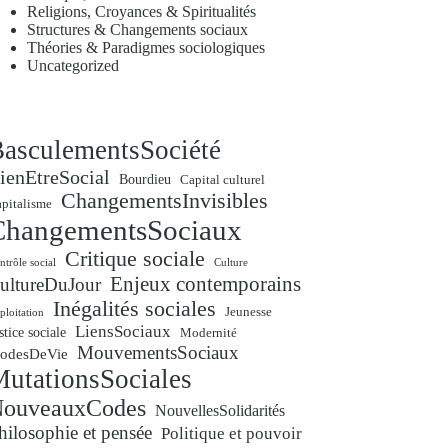
Religions, Croyances & Spiritualités
Structures & Changements sociaux
Théories & Paradigmes sociologiques
Uncategorized
asculementsSociété
ienEtreSocial
Bourdieu
Capital culturel
ChangementsInvisibles
pitalisme
ChangementsSociaux
Critique sociale
ntrôle social
Culture
Enjeux contemporains
ultureDuJour
Inégalités sociales
Jeunesse
ploitation
LiensSociaux
stice sociale
Modernité
MouvementsSociaux
odesDeVie
utationsSociales
ouveauxCodes
NouvellesSolidarités
hilosophie et pensée
Politique et pouvoir