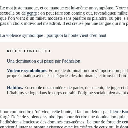
Le mot juste manque, et ce manque est lui-même un symptôme. Notre épo
sexuelle ou de
genre
: on peut faire son coming out, revendiquer, milit
que l’on vient d’un milieu modeste sans paraître se plaindre, ou pire, s’e
pas un choix individuel maladroit. Il est creusé par une langue qui n’a 
La violence symbolique : pourquoi la honte vient d’en haut
REPÈRE CONCEPTUEL
Une domination qui passe par l’adhésion
Violence symbolique
.
Forme de domination qui s’impose non par la f
propre situation avec les catégories des dominants, et trouvent l’ordr
Habitus
.
Ensemble des manières de parler, de se tenir, de juger et d
L’habitus se loge dans le corps et trahit l’origine sociale bien avant
Pour comprendre d’où vient cette honte, il faut un détour par
Pierre Bo
forgé l’idée de violence symbolique pour décrire une domination qui ne s
l’adhésion silencieuse des dominés eux-mêmes. Le tour de force de cette 
en vient à juger sa propre existence avec les critères de ceux qui le dom