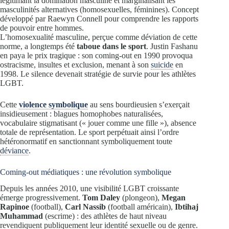
légitimant la domination masculine et marginalisant les
masculinités alternatives (homosexuelles, féminines). Concept
développé par Raewyn Connell pour comprendre les rapports
de pouvoir entre hommes.
L’homosexualité masculine, perçue comme déviation de cette
norme, a longtemps été
taboue dans le sport
. Justin Fashanu
en paya le prix tragique : son coming-out en 1990 provoqua
ostracisme, insultes et exclusion, menant à son
suicide
en
1998. Le silence devenait stratégie de survie pour les athlètes
LGBT.
Cette
violence symbolique
au sens bourdieusien s’exerçait
insidieusement : blagues homophobes naturalisées,
vocabulaire stigmatisant (« jouer comme une fille »), absence
totale de représentation. Le sport perpétuait ainsi l’ordre
hétéronormatif en sanctionnant symboliquement toute
déviance
.
Coming-out médiatiques : une révolution symbolique
Depuis les années 2010, une visibilité LGBT croissante
émerge progressivement.
Tom Daley
(plongeon),
Megan
Rapinoe
(football),
Carl Nassib
(football américain),
Ibtihaj
Muhammad
(escrime) : des athlètes de haut niveau
revendiquent publiquement leur identité sexuelle ou de genre.