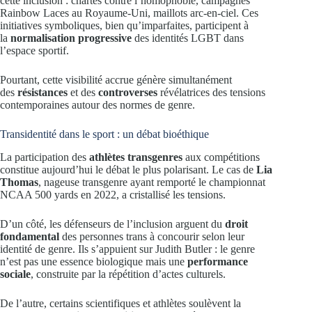
cette inclusion : chartes contre l’homophobie, campagnes
Rainbow Laces au Royaume-Uni, maillots arc-en-ciel. Ces
initiatives symboliques, bien qu’imparfaites, participent à
la
normalisation progressive
des identités LGBT dans
l’espace sportif.
Pourtant, cette visibilité accrue génère simultanément
des
résistances
et des
controverses
révélatrices des tensions
contemporaines autour des normes de genre.
Transidentité dans le sport : un débat bioéthique
La participation des
athlètes transgenres
aux compétitions
constitue aujourd’hui le débat le plus polarisant. Le cas de
Lia
Thomas
, nageuse transgenre ayant remporté le championnat
NCAA 500 yards en 2022, a cristallisé les tensions.
D’un côté, les défenseurs de l’inclusion arguent du
droit
fondamental
des personnes trans à concourir selon leur
identité de genre. Ils s’appuient sur Judith Butler : le genre
n’est pas une essence biologique mais une
performance
sociale
, construite par la répétition d’actes culturels.
De l’autre, certains scientifiques et athlètes soulèvent la