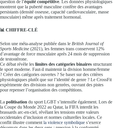
question de l’
équité compétitive
. Les données physiologiques
montrent que la puberté masculine confère des avantages
persistants (densité osseuse, capacité cardiovasculaire, masse
musculaire) même après traitement hormonal.
📊 CHIFFRE-CLÉ
Selon une méta-analyse publiée dans le
British Journal of
Sports Medicine
(2021), les femmes trans conservent 12%
d’avantage de force musculaire après 24 mois de suppression
de testostérone.
Ce débat révèle les
limites des catégories binaires
structurant
le sport moderne. Faut-il maintenir la division homme/femme
? Créer des catégories ouvertes ? Se baser sur des critères
physiologiques plutôt que sur l’identité de genre ? Le CrossFit
expérimente des divisions non genrées, ouvrant des pistes
pour repenser l’organisation des compétitions.
La
politisation
du sport LGBT s’intensifie également. Lors de
la Coupe du Monde 2022 au Qatar, la FIFA interdit les
brassards arc-en-ciel, révélant les tensions entre valeurs
occidentales d’inclusion et normes culturelles locales. Ce
conflit illustre comment
la violence symbolique
s’exerce
désormais dans les deux sens : pression à la conformité