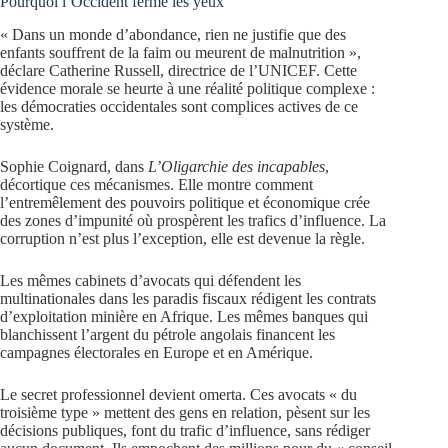
Pourquoi l’Occident ferme les yeux
« Dans un monde d’abondance, rien ne justifie que des
enfants souffrent de la faim ou meurent de malnutrition »,
déclare Catherine Russell, directrice de l’UNICEF. Cette
évidence morale se heurte à une réalité politique complexe :
les démocraties occidentales sont complices actives de ce
système.
Sophie Coignard, dans
L’Oligarchie des incapables
,
décortique ces mécanismes. Elle montre comment
l’entremêlement des pouvoirs politique et économique crée
des zones d’impunité où prospèrent les trafics d’influence. La
corruption n’est plus l’exception, elle est devenue la règle.
Les mêmes cabinets d’avocats qui défendent les
multinationales dans les paradis fiscaux rédigent les contrats
d’exploitation minière en Afrique. Les mêmes banques qui
blanchissent l’argent du pétrole angolais financent les
campagnes électorales en Europe et en Amérique.
Le secret professionnel devient omerta. Ces avocats « du
troisième type » mettent des gens en relation, pèsent sur les
décisions publiques, font du trafic d’influence, sans rédiger