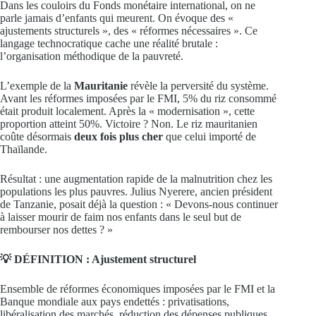
Dans les couloirs du Fonds monétaire international, on ne
parle jamais d’enfants qui meurent. On évoque des «
ajustements structurels », des « réformes nécessaires ». Ce
langage technocratique cache une réalité brutale :
l’organisation méthodique de la pauvreté.
L’exemple de la
Mauritanie
révèle la perversité du système.
Avant les réformes imposées par le FMI, 5% du riz consommé
était produit localement. Après la « modernisation », cette
proportion atteint 50%. Victoire ? Non. Le riz mauritanien
coûte désormais
deux fois plus cher
que celui importé de
Thaïlande.
Résultat : une augmentation rapide de la malnutrition chez les
populations les plus pauvres. Julius Nyerere, ancien président
de Tanzanie, posait déjà la question : « Devons-nous continuer
à laisser mourir de faim nos enfants dans le seul but de
rembourser nos dettes ? »
💡 DÉFINITION : Ajustement structurel
Ensemble de réformes économiques imposées par le FMI et la
Banque mondiale aux pays endettés : privatisations,
libéralisation des marchés, réduction des dépenses publiques.