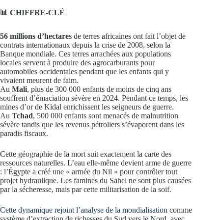
📊 CHIFFRE-CLÉ
56 millions d’hectares
de terres africaines ont fait l’objet de
contrats internationaux depuis la crise de 2008, selon la
Banque mondiale. Ces terres arrachées aux populations
locales servent à produire des agrocarburants pour
automobiles occidentales pendant que les enfants qui y
vivaient meurent de faim.
Au
Mali
, plus de 300 000 enfants de moins de cinq ans
souffrent d’émaciation sévère en 2024. Pendant ce temps, les
mines d’or de Kidal enrichissent les seigneurs de guerre.
Au
Tchad
, 500 000 enfants sont menacés de malnutrition
sévère tandis que les revenus pétroliers s’évaporent dans les
paradis fiscaux.
Cette géographie de la mort suit exactement la carte des
ressources naturelles. L’eau elle-même devient arme de guerre
: l’Égypte a créé une « armée du Nil » pour contrôler tout
projet hydraulique. Les famines du Sahel ne sont plus causées
par la sécheresse, mais par cette militarisation de la soif.
Cette dynamique rejoint l’analyse de la mondialisation
comme
système d’extraction de richesses du Sud vers le Nord, avec