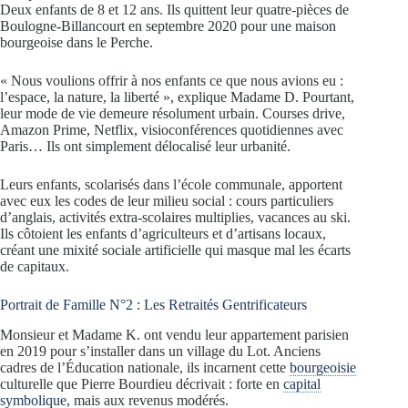
Deux enfants de 8 et 12 ans. Ils quittent leur quatre-pièces de
Boulogne-Billancourt en septembre 2020 pour une maison
bourgeoise dans le Perche.
« Nous voulions offrir à nos enfants ce que nous avions eu :
l’espace, la nature, la liberté », explique Madame D. Pourtant,
leur mode de vie demeure résolument urbain. Courses drive,
Amazon Prime, Netflix, visioconférences quotidiennes avec
Paris… Ils ont simplement délocalisé leur urbanité.
Leurs enfants, scolarisés dans l’école communale, apportent
avec eux les codes de leur milieu social : cours particuliers
d’anglais, activités extra-scolaires multiplies, vacances au ski.
Ils côtoient les enfants d’agriculteurs et d’artisans locaux,
créant une mixité sociale artificielle qui masque mal les écarts
de capitaux.
Portrait de Famille N°2 : Les Retraités Gentrificateurs
Monsieur et Madame K. ont vendu leur appartement parisien
en 2019 pour s’installer dans un village du Lot. Anciens
cadres de l’Éducation nationale, ils incarnent cette
bourgeoisie
culturelle que Pierre Bourdieu décrivait : forte en
capital
symbolique
, mais aux revenus modérés.