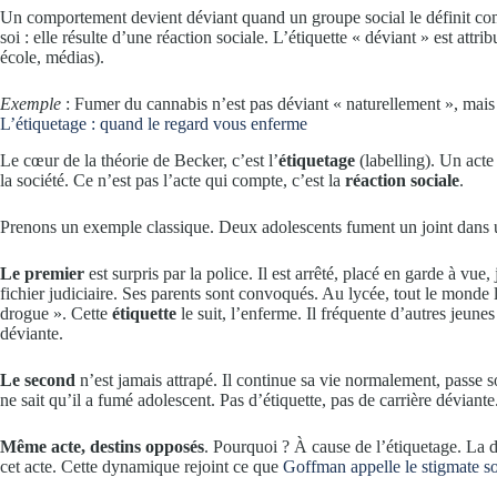
Un comportement devient déviant quand un groupe social le définit com
soi : elle résulte d’une réaction sociale. L’étiquette « déviant » est attrib
école, médias).
Exemple
: Fumer du cannabis n’est pas déviant « naturellement », mais p
L’étiquetage : quand le regard vous enferme
Le cœur de la théorie de Becker, c’est l’
étiquetage
(labelling). Un acte
la société. Ce n’est pas l’acte qui compte, c’est la
réaction sociale
.
Prenons un exemple classique. Deux adolescents fument un joint dans 
Le premier
est surpris par la police. Il est arrêté, placé en garde à 
fichier judiciaire. Ses parents sont convoqués. Au lycée, tout le monde l
drogue ». Cette
étiquette
le suit, l’enferme. Il fréquente d’autres jeun
déviante.
Le second
n’est jamais attrapé. Il continue sa vie normalement, passe 
ne sait qu’il a fumé adolescent. Pas d’étiquette, pas de carrière déviante
Même acte, destins opposés
. Pourquoi ? À cause de l’étiquetage. La d
cet acte. Cette dynamique rejoint ce que
Goffman appelle le stigmate so