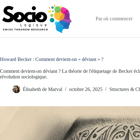
Passer
au
contenu
Par où commencer
Howard Becker : Comment devient-on « déviant » ?
Comment devient-on déviant ? La théorie de l'étiquetage de Becker écla
révolution sociologique.
Élisabeth de Marval
octobre 26, 2025
Structures & C