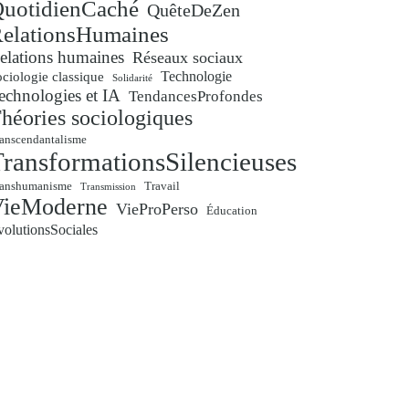
uotidienCaché
QuêteDeZen
elationsHumaines
elations humaines
Réseaux sociaux
Technologie
ciologie classique
Solidarité
echnologies et IA
TendancesProfondes
héories sociologiques
anscendantalisme
ransformationsSilencieuses
ranshumanisme
Travail
Transmission
VieModerne
VieProPerso
Éducation
volutionsSociales