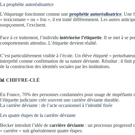
La prophétie autoréalisatrice
L’étiquetage fonctionne comme une
prophétie autoréalisatrice
. Une f
« toxicomane » ou « fou », il est traité différemment. Les autres anticipen
soupçonnent, l’excluent.
Face à ce traitement, l’individu
intériorise l’étiquette
. Il se met à se 
comportements attendus. L’étiquette devient réalité.
C’est particulièrement visible à l’école. Un élève étiqueté « perturbateur
interprété comme confirmation de sa nature déviante. Résultat : il finit p
de la construction des identités sociales par les institutions.
📊 CHIFFRE-CLÉ
En France, 70% des personnes condamnées pour usage de stupéfiants réci
l’étiquette judiciaire crée souvent une carrière déviante durable.
La carrière déviante : de l’acte occasionnel à l’identité fixée
Les quatre étapes de la carrière déviante
Becker introduit l’idée de
carrière déviante
: un processus progressif 
« carrière » suit généralement quatre étapes.