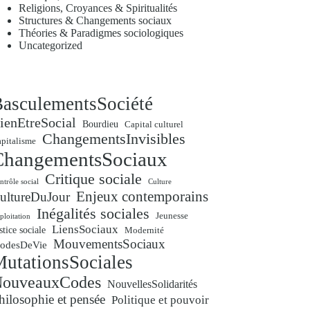
Religions, Croyances & Spiritualités
Structures & Changements sociaux
Théories & Paradigmes sociologiques
Uncategorized
asculementsSociété
ienEtreSocial
Bourdieu
Capital culturel
ChangementsInvisibles
pitalisme
ChangementsSociaux
Critique sociale
ntrôle social
Culture
Enjeux contemporains
ultureDuJour
Inégalités sociales
Jeunesse
ploitation
LiensSociaux
stice sociale
Modernité
MouvementsSociaux
odesDeVie
utationsSociales
ouveauxCodes
NouvellesSolidarités
hilosophie et pensée
Politique et pouvoir