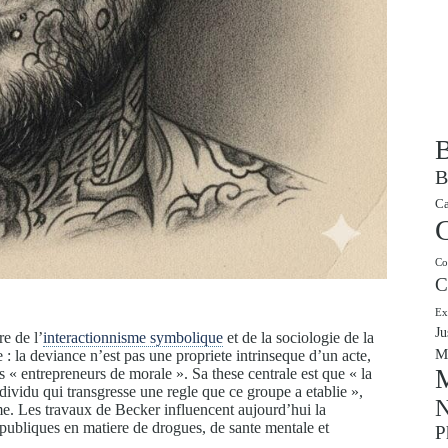
B
B
Ca
Co
C
Ex
Ju
e de l’
interactionnisme symbolique
et de la sociologie de la
M
 : la deviance n’est pas une propriete intrinseque d’un acte,
M
es « entrepreneurs de morale ». Sa these centrale est que « la
ndividu qui transgresse une regle que ce groupe a etablie »,
N
rme. Les travaux de Becker influencent aujourd’hui la
s publiques en matiere de drogues, de sante mentale et
P