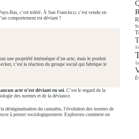
Q
R
Pays-Bas, c’est toléré. À San Francisco, c’est vendu en
 qu’un comportement est déviant ?
R
So
T
T
Tr
T
pas une propriété intrinsèque d’un acte, mais le produit
T
cker, c’est la réaction du groupe social qui fabrique le
É
:
aucun acte n’est déviant en soi
. C’est le regard de la
ciologie des normes et de la déviance.
, la déstigmatisation du cannabis, l’évolution des normes de
mencer à penser sociologiquement. Explorons comment on