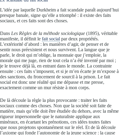
L’idée par laquelle Durkheim a fait scandale paraît aujourd’hui
presque banale, signe qu’elle a triomphé : il existe des faits
sociaux, et ces faits sont des choses.
Dans
Les Règles de la méthode sociologique
(1895), véritable
manifeste, il définit le
fait social
par deux propriétés.
L’extériorité d’abord : les manières d’agir, de penser et de
sentir nous préexistent et nous survivent. La langue que je
parle, le droit qui m’oblige, la monnaie que j’emploie, la
morale qui me juge, rien de tout cela n’a été inventé par moi ;
je le trouve déjà là, en entrant dans le monde. La contrainte
ensuite : ces faits s’imposent, et si je m’en écarte je m’expose à
des sanctions, du froncement de sourcil à la prison. Le fait
social est donc une réalité qui me dépasse et me presse,
exactement comme un mur résiste à mon corps.
De là découle la règle la plus provocante : traiter les faits
sociaux comme des choses. Non que la société soit faite de
matière, mais qu’elle doit être étudiée du dehors, avec la même
rigueur impersonnelle que le naturaliste applique aux
minéraux, en écartant les prénotions, ces idées toutes faites
que nous projetons spontanément sur le réel. Et de là découle
l’axiome qui fonde l’autonomie de la jeune science : la cause