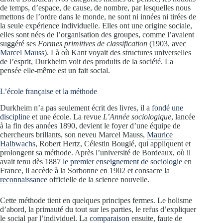
de temps, d’espace, de cause, de nombre, par lesquelles nous
mettons de l’ordre dans le monde, ne sont ni innées ni tirées de
la seule expérience individuelle. Elles ont une origine sociale,
elles sont nées de l’organisation des groupes, comme l’avaient
suggéré ses
Formes primitives de classification
(1903, avec
Marcel Mauss
). Là où Kant voyait des structures universelles
de l’esprit, Durkheim voit des produits de la société. La
pensée elle-même est un fait social.
L’école française et la méthode
Durkheim n’a pas seulement écrit des livres, il a
fondé une
discipline
et une école. La revue
L’Année sociologique
, lancée
à la fin des années 1890, devient le foyer d’une équipe de
chercheurs brillants, son neveu Marcel Mauss,
Maurice
Halbwachs
, Robert Hertz, Célestin Bouglé, qui appliquent et
prolongent sa méthode. Après l’université de Bordeaux, où il
avait tenu dès 1887
le premier enseignement de sociologie
en
France, il accède à la Sorbonne en 1902 et consacre la
reconnaissance
officielle de la science nouvelle.
Cette méthode tient en quelques principes fermes. Le holisme
d’abord, la primauté du tout sur les parties, le refus d’expliquer
le social par l’individuel. La
comparaison
ensuite, faute de