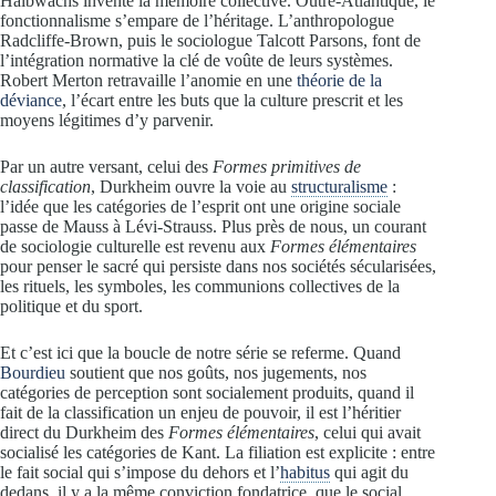
Halbwachs invente la mémoire collective. Outre-Atlantique, le
fonctionnalisme s’empare de l’héritage. L’anthropologue
Radcliffe-Brown, puis le sociologue Talcott Parsons, font de
l’intégration normative la clé de voûte de leurs systèmes.
Robert Merton retravaille l’anomie en une
théorie de la
déviance
, l’écart entre les buts que la culture prescrit et les
moyens légitimes d’y parvenir.
Par un autre versant, celui des
Formes primitives de
classification
, Durkheim ouvre la voie au
structuralisme
:
l’idée que les catégories de l’esprit ont une origine sociale
passe de Mauss à Lévi-Strauss. Plus près de nous, un courant
de sociologie culturelle est revenu aux
Formes élémentaires
pour penser le sacré qui persiste dans nos sociétés sécularisées,
les rituels, les symboles, les communions collectives de la
politique et du sport.
Et c’est ici que la boucle de notre série se referme. Quand
Bourdieu
soutient que nos goûts, nos jugements, nos
catégories de perception sont socialement produits, quand il
fait de la classification un enjeu de pouvoir, il est l’héritier
direct du Durkheim des
Formes élémentaires
, celui qui avait
socialisé les catégories de Kant. La filiation est explicite : entre
le fait social qui s’impose du dehors et l’
habitus
qui agit du
dedans, il y a la même conviction fondatrice, que le social