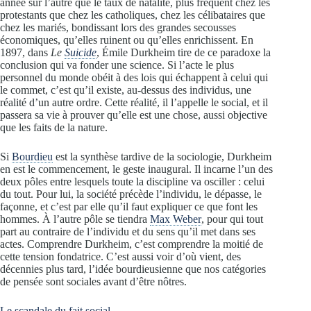
année sur l’autre que le taux de natalité, plus fréquent chez les
protestants que chez les catholiques, chez les célibataires que
chez les mariés, bondissant lors des grandes secousses
économiques, qu’elles ruinent ou qu’elles enrichissent. En
1897, dans
Le
Suicide
, Émile Durkheim tire de ce paradoxe la
conclusion qui va fonder une science. Si l’acte le plus
personnel du monde obéit à des lois qui échappent à celui qui
le commet, c’est qu’il existe, au-dessus des individus, une
réalité d’un autre ordre. Cette réalité, il l’appelle le social, et il
passera sa vie à prouver qu’elle est une chose, aussi objective
que les faits de la nature.
Si
Bourdieu
est la synthèse tardive de la sociologie, Durkheim
en est le commencement, le geste inaugural. Il incarne l’un des
deux pôles entre lesquels toute la discipline va osciller : celui
du tout. Pour lui, la société précède l’individu, le dépasse, le
façonne, et c’est par elle qu’il faut expliquer ce que font les
hommes. À l’autre pôle se tiendra
Max Weber
, pour qui tout
part au contraire de l’individu et du sens qu’il met dans ses
actes. Comprendre Durkheim, c’est comprendre la moitié de
cette tension fondatrice. C’est aussi voir d’où vient, des
décennies plus tard, l’idée bourdieusienne que nos catégories
de pensée sont sociales avant d’être nôtres.
Le scandale du fait social