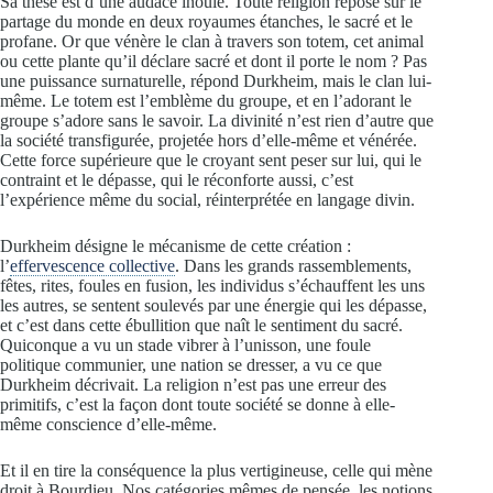
Sa thèse est d’une audace inouïe. Toute religion repose sur le
partage du monde en deux royaumes étanches, le sacré et le
profane. Or que vénère le clan à travers son totem, cet animal
ou cette plante qu’il déclare sacré et dont il porte le nom ? Pas
une puissance surnaturelle, répond Durkheim, mais le clan lui-
même. Le totem est l’emblème du groupe, et en l’adorant le
groupe s’adore sans le savoir. La divinité n’est rien d’autre que
la société transfigurée, projetée hors d’elle-même et vénérée.
Cette force supérieure que le croyant sent peser sur lui, qui le
contraint et le dépasse, qui le réconforte aussi, c’est
l’expérience même du social, réinterprétée en langage divin.
Durkheim désigne le mécanisme de cette création :
l’
effervescence collective
. Dans les grands rassemblements,
fêtes, rites, foules en fusion, les individus s’échauffent les uns
les autres, se sentent soulevés par une énergie qui les dépasse,
et c’est dans cette ébullition que naît le sentiment du sacré.
Quiconque a vu un stade vibrer à l’unisson, une foule
politique communier, une nation se dresser, a vu ce que
Durkheim décrivait. La religion n’est pas une erreur des
primitifs, c’est la façon dont toute société se donne à elle-
même conscience d’elle-même.
Et il en tire la conséquence la plus vertigineuse, celle qui mène
droit à Bourdieu. Nos catégories mêmes de pensée, les notions