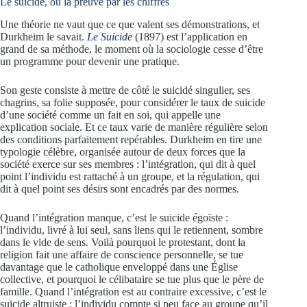
Le suicide, ou la preuve par les chiffres
Une théorie ne vaut que ce que valent ses démonstrations, et
Durkheim le savait.
Le Suicide
(1897) est l’application en
grand de sa méthode, le moment où la sociologie cesse d’être
un programme pour devenir une pratique.
Son geste consiste à mettre de côté le suicidé singulier, ses
chagrins, sa folie supposée, pour considérer le taux de suicide
d’une société comme un fait en soi, qui appelle une
explication sociale. Et ce taux varie de manière régulière selon
des conditions parfaitement repérables. Durkheim en tire une
typologie célèbre, organisée autour de deux forces que la
société exerce sur ses membres : l’intégration, qui dit à quel
point l’individu est rattaché à un groupe, et la régulation, qui
dit à quel point ses désirs sont encadrés par des normes.
Quand l’intégration manque, c’est le suicide égoïste :
l’individu, livré à lui seul, sans liens qui le retiennent, sombre
dans le vide de sens. Voilà pourquoi le protestant, dont la
religion fait une affaire de conscience personnelle, se tue
davantage que le catholique enveloppé dans une Église
collective, et pourquoi le célibataire se tue plus que le père de
famille. Quand l’intégration est au contraire excessive, c’est le
suicide altruiste : l’individu compte si peu face au groupe qu’il