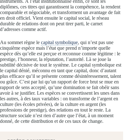
instruments. À l’état institutionnalisé enfin, ce sont les
diplômes, ces titres qui garantissent la compétence, la rendent
comparable et négociable, et transforment un avantage de fait
en droit officiel. Vient ensuite le capital social, le réseau
durable de relations dont on peut tirer parti, le carnet
d’adresses comme actif.
Au sommet règne le
capital symbolique
, qui n’est pas une
cinquième espèce mais l’état que prend n’importe quelle
espèce dès qu’elle est perçue et reconnue comme légitime : le
prestige, l’honneur, la réputation, l’autorité. Là se joue la
subtilité décisive de tout le système. Le capital symbolique est
le capital dénié, méconnu en tant que capital, donc d’autant
plus efficace qu’il se présente comme désintéressement, talent
ou grâce. C’est par lui qu’un rapport de force brut se mue en
rapport de sens accepté, qu’une domination se fait obéir sans
avoir à se justifier. Les espèces se convertissent les unes dans
les autres, à des taux variables : on transforme de l’argent en
culture (les écoles privées), de la culture en argent (les
professions de prestige), des relations en tout le reste. La
structure sociale n’est rien d’autre que l’état, à un moment
donné, de cette distribution et de ces taux de change.