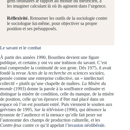
gens ordinaires le rapport au monde du théoricien, à
les imaginer calculant là où ils agissent dans l’urgence.
Réflexivité.
Retourner les outils de la sociologie contre
le sociologue lui-même, pour objectiver sa propre
position et ses présupposés.
Le savant et le combat
À partir des années 1990, Bourdieu devient une figure
publique, et certains y ont vu une trahison du savant. C’est
mal comprendre la continuité de son geste. Dès 1975, il avait
fondé la revue
Actes de la recherche en sciences sociales
,
pensée comme une entreprise collective, un « intellectuel
collectif » plutôt qu’une chapelle de maîtres.
La Misère du
monde
(1993) donne la parole à la souffrance ordinaire et
distingue la misère de condition, celle du manque, de la misère
de position, celle qu’on éprouve d’être mal placé dans un
espace où l’on est pourtant entré. Puis viennent le soutien aux
grévistes de 1995,
Sur la télévision
(1996), qui dénonce la
tyrannie de l’audience et la menace qu’elle fait peser sur
l’autonomie des champs de production culturelle, et les
Contre-feux
contre ce qu’il appelait
l’invasion néolibérale
.