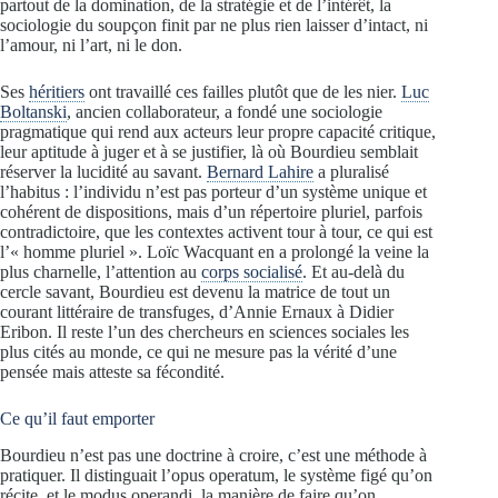
partout de la domination, de la stratégie et de l’intérêt, la
sociologie du soupçon finit par ne plus rien laisser d’intact, ni
l’amour, ni l’art, ni le don.
Ses
héritiers
ont travaillé ces failles plutôt que de les nier.
Luc
Boltanski
, ancien collaborateur, a fondé une sociologie
pragmatique qui rend aux acteurs leur propre capacité critique,
leur aptitude à juger et à se justifier, là où Bourdieu semblait
réserver la lucidité au savant.
Bernard Lahire
a pluralisé
l’habitus : l’individu n’est pas porteur d’un système unique et
cohérent de dispositions, mais d’un répertoire pluriel, parfois
contradictoire, que les contextes activent tour à tour, ce qui est
l’« homme pluriel ». Loïc Wacquant en a prolongé la veine la
plus charnelle, l’attention au
corps socialisé
. Et au-delà du
cercle savant, Bourdieu est devenu la matrice de tout un
courant littéraire de transfuges, d’Annie Ernaux à Didier
Eribon. Il reste l’un des chercheurs en sciences sociales les
plus cités au monde, ce qui ne mesure pas la vérité d’une
pensée mais atteste sa fécondité.
Ce qu’il faut emporter
Bourdieu n’est pas une doctrine à croire, c’est une méthode à
pratiquer. Il distinguait l’opus operatum, le système figé qu’on
récite, et le modus operandi, la manière de faire qu’on