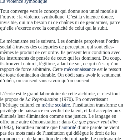
La violence symbolique
Tout converge vers le concept qui donne son unité morale à
l’œuvre : la violence symbolique. C’est la violence douce,
invisible, qui n’a besoin ni de chaînes ni de gendarmes, parce
qu’elle s’exerce avec la complicité de celui qui la subit.
Le mécanisme est le suivant. Les dominés perçoivent l’ordre
social à travers des catégories de perception qui sont elles-
mêmes le produit de cet ordre. Ils pensent leur condition avec
les instruments de pensée de ceux qui les dominent. Du coup,
ils trouvent naturel, légitime, allant de soi, ce qui n’est qu’un
rapport de force arbitraire. Cette
méconnaissance
est le ressort
de toute domination durable. On obéit sans avoir le sentiment
d’obéir, on consent sans savoir qu’on consent.
L’école est le grand laboratoire de cette alchimie, et c’est tout
le propos de
La Reproduction
(1970). En convertissant
l’héritage culturel en
mérite scolaire
, l’institution transforme un
privilège de naissance en verdict de talent, et fait accepter aux
éliminés leur élimination comme une justice. Le langage en
offre une autre démonstration : dans
Ce que parler veut dire
(1982), Bourdieu montre que l’
autorité
d’une parole ne vient
pas des mots mais de l’institution qui délègue le droit de les
prononcer, et de la position de celui qui parle. Le porte-parole