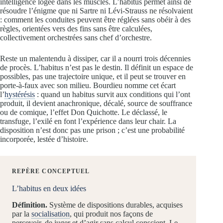
intelligence logée dans les muscles. L’habitus permet ainsi de
résoudre l’énigme que ni Sartre ni Lévi-Strauss ne résolvaient
: comment les conduites peuvent être réglées sans obéir à des
règles, orientées vers des fins sans être calculées,
collectivement orchestrées sans chef d’orchestre.
Reste un malentendu à dissiper, car il a nourri trois décennies
de procès. L’habitus n’est pas le destin. Il définit un espace de
possibles, pas une trajectoire unique, et il peut se trouver en
porte-à-faux avec son milieu. Bourdieu nomme cet écart
l’
hystérésis
: quand un habitus survit aux conditions qui l’ont
produit, il devient anachronique, décalé, source de souffrance
ou de comique, l’effet Don Quichotte. Le déclassé, le
transfuge, l’exilé en font l’expérience dans leur chair. La
disposition n’est donc pas une prison ; c’est une probabilité
incorporée, lestée d’histoire.
REPÈRE CONCEPTUEL
L’habitus en deux idées
Définition.
Système de dispositions durables, acquises
par la
socialisation
, qui produit nos façons de
percevoir, de juger et d’agir sans calcul conscient. Le