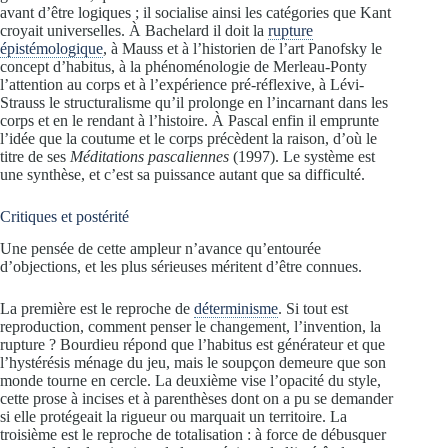
avant d’être logiques ; il socialise ainsi les catégories que Kant
croyait universelles. À Bachelard il doit la
rupture
épistémologique
, à Mauss et à l’historien de l’art Panofsky le
concept d’habitus, à la phénoménologie de Merleau-Ponty
l’attention au corps et à l’expérience pré-réflexive, à Lévi-
Strauss le structuralisme qu’il prolonge en l’incarnant dans les
corps et en le rendant à l’histoire. À Pascal enfin il emprunte
l’idée que la coutume et le corps précèdent la raison, d’où le
titre de ses
Méditations pascaliennes
(1997). Le système est
une synthèse, et c’est sa puissance autant que sa difficulté.
Critiques et postérité
Une pensée de cette ampleur n’avance qu’entourée
d’objections, et les plus sérieuses méritent d’être connues.
La première est le reproche de
déterminisme
. Si tout est
reproduction, comment penser le changement, l’invention, la
rupture ? Bourdieu répond que l’habitus est générateur et que
l’hystérésis ménage du jeu, mais le soupçon demeure que son
monde tourne en cercle. La deuxième vise l’opacité du style,
cette prose à incises et à parenthèses dont on a pu se demander
si elle protégeait la rigueur ou marquait un territoire. La
troisième est le reproche de totalisation : à force de débusquer