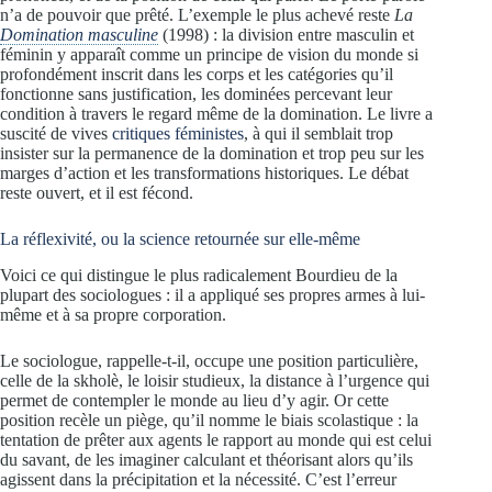
n’a de pouvoir que prêté. L’exemple le plus achevé reste
La
Domination masculine
(1998) : la division entre masculin et
féminin y apparaît comme un principe de vision du monde si
profondément inscrit dans les corps et les catégories qu’il
fonctionne sans justification, les dominées percevant leur
condition à travers le regard même de la domination. Le livre a
suscité de vives
critiques féministes
, à qui il semblait trop
insister sur la permanence de la domination et trop peu sur les
marges d’action et les transformations historiques. Le débat
reste ouvert, et il est fécond.
La réflexivité, ou la science retournée sur elle-même
Voici ce qui distingue le plus radicalement Bourdieu de la
plupart des sociologues : il a appliqué ses propres armes à lui-
même et à sa propre corporation.
Le sociologue, rappelle-t-il, occupe une position particulière,
celle de la skholè, le loisir studieux, la distance à l’urgence qui
permet de contempler le monde au lieu d’y agir. Or cette
position recèle un piège, qu’il nomme le biais scolastique : la
tentation de prêter aux agents le rapport au monde qui est celui
du savant, de les imaginer calculant et théorisant alors qu’ils
agissent dans la précipitation et la nécessité. C’est l’erreur