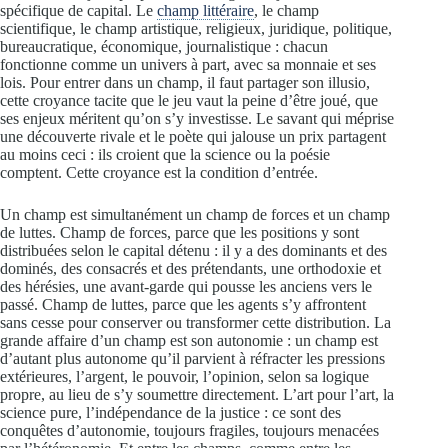
spécifique de capital. Le
champ littéraire
, le champ
scientifique, le champ artistique, religieux, juridique, politique,
bureaucratique, économique, journalistique : chacun
fonctionne comme un univers à part, avec sa monnaie et ses
lois. Pour entrer dans un champ, il faut partager son illusio,
cette croyance tacite que le jeu vaut la peine d’être joué, que
ses enjeux méritent qu’on s’y investisse. Le savant qui méprise
une découverte rivale et le poète qui jalouse un prix partagent
au moins ceci : ils croient que la science ou la poésie
comptent. Cette croyance est la condition d’entrée.
Un champ est simultanément un champ de forces et un champ
de luttes. Champ de forces, parce que les positions y sont
distribuées selon le capital détenu : il y a des dominants et des
dominés, des consacrés et des prétendants, une orthodoxie et
des hérésies, une avant-garde qui pousse les anciens vers le
passé. Champ de luttes, parce que les agents s’y affrontent
sans cesse pour conserver ou transformer cette distribution. La
grande affaire d’un champ est son autonomie : un champ est
d’autant plus autonome qu’il parvient à réfracter les pressions
extérieures, l’argent, le pouvoir, l’opinion, selon sa logique
propre, au lieu de s’y soumettre directement. L’art pour l’art, la
science pure, l’indépendance de la justice : ce sont des
conquêtes d’autonomie, toujours fragiles, toujours menacées