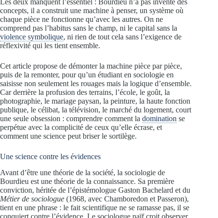
Les deux manquent l’essentiel : Bourdieu n’a pas inventé des
concepts, il a construit une machine à penser, un système où
chaque pièce ne fonctionne qu’avec les autres. On ne
comprend pas l’habitus sans le champ, ni le capital sans la
violence symbolique
, ni rien de tout cela sans l’exigence de
réflexivité qui les tient ensemble.
Cet article propose de démonter la machine pièce par pièce,
puis de la remonter, pour qu’un étudiant en sociologie en
saisisse non seulement les rouages mais la logique d’ensemble.
Car derrière la profusion des terrains, l’école, le goût, la
photographie, le mariage paysan, la peinture, la haute fonction
publique, le célibat, la télévision, le marché du logement, court
une seule obsession : comprendre comment la
domination
se
perpétue avec la complicité de ceux qu’elle écrase, et
comment une science peut briser le sortilège.
Une science contre les évidences
Avant d’être une théorie de la société, la sociologie de
Bourdieu est une théorie de la connaissance. Sa première
conviction, héritée de l’épistémologue Gaston Bachelard et du
Métier de sociologue
(1968, avec Chamboredon et Passeron),
tient en une phrase : le fait scientifique ne se ramasse pas, il se
conquiert contre l’évidence. Le sociologue naïf croit observer