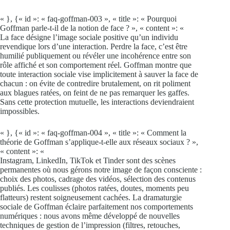
« }, {« id »: « faq-goffman-003 », « title »: « Pourquoi
Goffman parle-t-il de la notion de face ? », « content »: «
La face désigne l’image sociale positive qu’un individu
revendique lors d’une interaction. Perdre la face, c’est être
humilié publiquement ou révéler une incohérence entre son
rôle affiché et son comportement réel. Goffman montre que
toute interaction sociale vise implicitement à sauver la face de
chacun : on évite de contredire brutalement, on rit poliment
aux blagues ratées, on feint de ne pas remarquer les gaffes.
Sans cette protection mutuelle, les interactions deviendraient
impossibles.
« }, {« id »: « faq-goffman-004 », « title »: « Comment la
théorie de Goffman s’applique-t-elle aux réseaux sociaux ? »,
« content »: «
Instagram, LinkedIn, TikTok et Tinder sont des scènes
permanentes où nous gérons notre image de façon consciente :
choix des photos, cadrage des vidéos, sélection des contenus
publiés. Les coulisses (photos ratées, doutes, moments peu
flatteurs) restent soigneusement cachées. La dramaturgie
sociale de Goffman éclaire parfaitement nos comportements
numériques : nous avons même développé de nouvelles
techniques de gestion de l’impression (filtres, retouches,