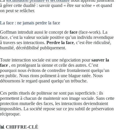
La
socialisation primaire et secondaire
nous apprend justement
à gérer cette dualité : savoir quand « être sur scène » et quand
on peut se relâcher.
La face : ne jamais perdre la face
Goffman introduit aussi le concept de
face
(face-work). La
face, c’est la valeur sociale positive qu’un individu revendique
à travers ses interactions.
Perdre la face
, c’est être ridiculisé,
humilié, décrédibilisé publiquement.
Toute interaction sociale est une négociation pour
sauver la
face
, en protégeant la sienne et celle des autres. C’est
pourquoi nous évitons de contredire frontalement quelqu’un
en public. Nous rions poliment à une blague ratée. Nous
détournons le regard quand quelqu’un trébuche.
Ces petits rituels de politesse ne sont pas superficiels : ils
permettent à chacun de maintenir son image sociale. Sans cette
protection mutuelle des faces, les interactions deviendraient
impossibles. La société repose sur ce jeu subtil de préservation
réciproque.
📊 CHIFFRE-CLÉ