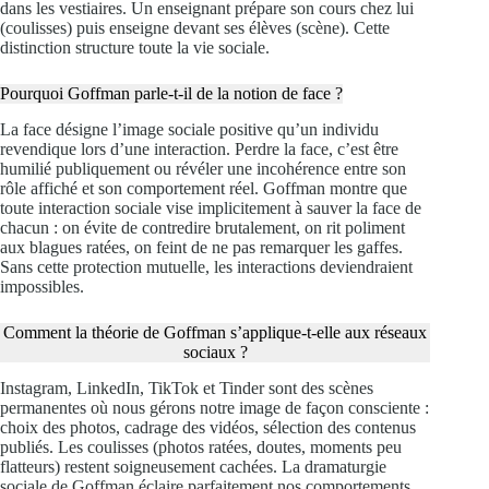
dans les vestiaires. Un enseignant prépare son cours chez lui
(coulisses) puis enseigne devant ses élèves (scène). Cette
distinction structure toute la vie sociale.
Pourquoi Goffman parle-t-il de la notion de face ?
La face désigne l’image sociale positive qu’un individu
revendique lors d’une interaction. Perdre la face, c’est être
humilié publiquement ou révéler une incohérence entre son
rôle affiché et son comportement réel. Goffman montre que
toute interaction sociale vise implicitement à sauver la face de
chacun : on évite de contredire brutalement, on rit poliment
aux blagues ratées, on feint de ne pas remarquer les gaffes.
Sans cette protection mutuelle, les interactions deviendraient
impossibles.
Comment la théorie de Goffman s’applique-t-elle aux réseaux
sociaux ?
Instagram, LinkedIn, TikTok et Tinder sont des scènes
permanentes où nous gérons notre image de façon consciente :
choix des photos, cadrage des vidéos, sélection des contenus
publiés. Les coulisses (photos ratées, doutes, moments peu
flatteurs) restent soigneusement cachées. La dramaturgie
sociale de Goffman éclaire parfaitement nos comportements