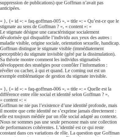
suppression de publications) que Goffman n’avait pas
anticipées.
« }, {« id »: « faq-goffman-005 », « title »: « Qu’est-ce que le
stigmate au sens de Goffman ? », « content »: «
Le stigmate désigne une caractéristique socialement
dévalorisée qui disqualifie l’individu aux yeux des autres :
maladie visible, origine sociale, orientation sexuelle, handicap.
Goffman distingue le stigmate visible (immédiatement
perceptible) du stigmate invisible (géré par la dissimulation).
Sa théorie montre comment les individus stigmatisés
développent des stratégies pour contrôler l’information :
révéler ou cacher, à qui et quand. Le coming out est un
exemple emblématique de gestion du stigmate invisible.
« }, {« id »: « faq-goffman-006 », « title »: « Quelle est la
différence entre rôle social et identité selon Goffman ? »,
« content »: «
Goffman ne nie pas l’existence d’une identité profonde, mais
il montre que cette identité ne s’exprime jamais directement :
elle est toujours médiée par un rôle social adapté au contexte.
Nous ne sommes pas une seule personne mais une collection
de performances cohérentes. L’identité est ce qui reste
constant dans ces variations de rôle. La question que Goffman