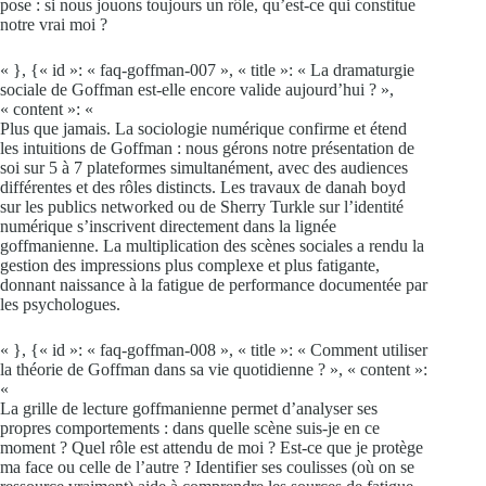
pose : si nous jouons toujours un rôle, qu’est-ce qui constitue
notre vrai moi ?
« }, {« id »: « faq-goffman-007 », « title »: « La dramaturgie
sociale de Goffman est-elle encore valide aujourd’hui ? »,
« content »: «
Plus que jamais. La sociologie numérique confirme et étend
les intuitions de Goffman : nous gérons notre présentation de
soi sur 5 à 7 plateformes simultanément, avec des audiences
différentes et des rôles distincts. Les travaux de danah boyd
sur les publics networked ou de Sherry Turkle sur l’identité
numérique s’inscrivent directement dans la lignée
goffmanienne. La multiplication des scènes sociales a rendu la
gestion des impressions plus complexe et plus fatigante,
donnant naissance à la fatigue de performance documentée par
les psychologues.
« }, {« id »: « faq-goffman-008 », « title »: « Comment utiliser
la théorie de Goffman dans sa vie quotidienne ? », « content »:
«
La grille de lecture goffmanienne permet d’analyser ses
propres comportements : dans quelle scène suis-je en ce
moment ? Quel rôle est attendu de moi ? Est-ce que je protège
ma face ou celle de l’autre ? Identifier ses coulisses (où on se