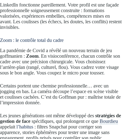
LinkedIn fonctionne pareillement. Votre profil est une façade
professionnelle soigneusement construite : formations
valorisées, expériences embellies, compétences mises en
avant. Les coulisses (les échecs, les doutes, les conflits) restent
invisibles.
Zoom : le contrôle total du cadre
La pandémie de Covid a révélé un nouveau terrain de jeu
goffmanien :
Zoom
. En visioconférence, chacun contrôle son
cadre avec une précision chirurgicale. Vous choisissez
l’arrière-plan (rangé, culturel, flou). Vous cadrez votre visage
sous le bon angle. Vous coupez le micro pour tousser.
Certains portent une chemise professionnelle… avec un
jogging en bas. La caméra découpe l’espace en scène visible
et coulisses cachées. C’est du Goffman pur : maîtrise totale de
l’impression donnée.
Les jeunes générations ont même développé des
stratégies de
gestion de face
spécifiques, qui prolongent ce que
Bourdieu
appelait
l’habitus
: filtres Snapchat pour corriger son
apparence, stories éphémères pour tester une image sans
engagement, profils privés pour contrôler son public.