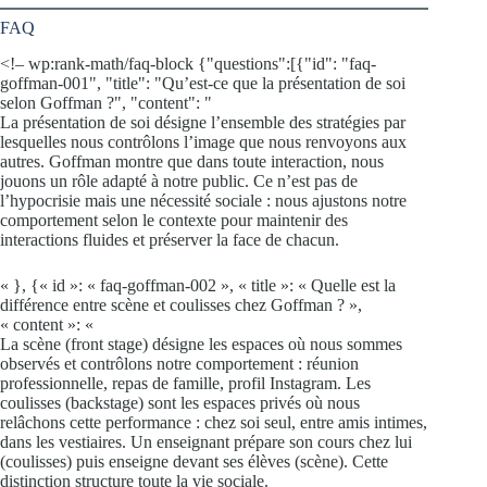
FAQ
<!– wp:rank-math/faq-block {"questions":[{"id": "faq-
goffman-001", "title": "Qu’est-ce que la présentation de soi
selon Goffman ?", "content": "
La présentation de soi désigne l’ensemble des stratégies par
lesquelles nous contrôlons l’image que nous renvoyons aux
autres. Goffman montre que dans toute interaction, nous
jouons un rôle adapté à notre public. Ce n’est pas de
l’hypocrisie mais une nécessité sociale : nous ajustons notre
comportement selon le contexte pour maintenir des
interactions fluides et préserver la face de chacun.
« }, {« id »: « faq-goffman-002 », « title »: « Quelle est la
différence entre scène et coulisses chez Goffman ? »,
« content »: «
La scène (front stage) désigne les espaces où nous sommes
observés et contrôlons notre comportement : réunion
professionnelle, repas de famille, profil Instagram. Les
coulisses (backstage) sont les espaces privés où nous
relâchons cette performance : chez soi seul, entre amis intimes,
dans les vestiaires. Un enseignant prépare son cours chez lui
(coulisses) puis enseigne devant ses élèves (scène). Cette
distinction structure toute la vie sociale.