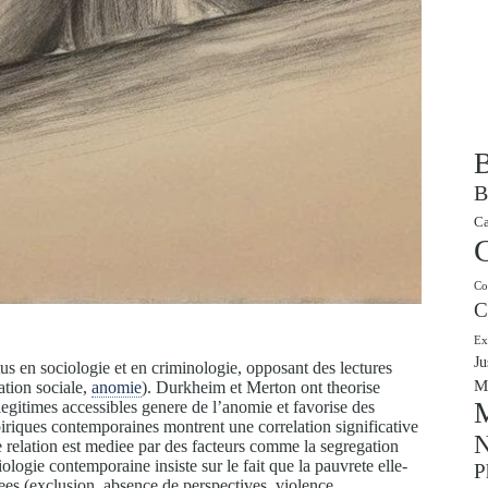
B
B
Ca
Co
C
Ex
Ju
ttus en sociologie et en criminologie, opposant des lectures
M
ation sociale,
anomie
). Durkheim et Merton ont theorise
M
legitimes accessibles genere de l’anomie et favorise des
riques contemporaines montrent une correlation significative
N
e relation est mediee par des facteurs comme la segregation
iologie contemporaine insiste sur le fait que la pauvrete elle-
P
iees (exclusion, absence de perspectives, violence