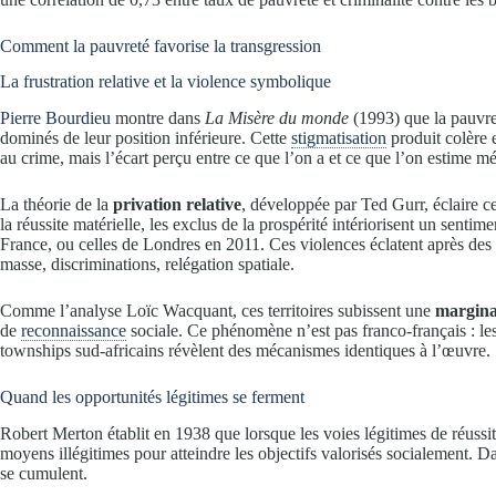
Comment la pauvreté favorise la transgression
La frustration relative et la violence symbolique
Pierre Bourdieu
montre dans
La Misère du monde
(1993) que la pauvr
dominés de leur position inférieure. Cette
stigmatisation
produit colère 
au crime, mais l’écart perçu entre ce que l’on a et ce que l’on estime mér
La théorie de la
privation relative
, développée par Ted Gurr, éclaire
la réussite matérielle, les exclus de la prospérité intériorisent un senti
France, ou celles de Londres en 2011. Ces violences éclatent après des
masse, discriminations, relégation spatiale.
Comme l’analyse Loïc Wacquant, ces territoires subissent une
margina
de
reconnaissance
sociale. Ce phénomène n’est pas franco-français : le
townships sud-africains révèlent des mécanismes identiques à l’œuvre.
Quand les opportunités légitimes se ferment
Robert Merton établit en 1938 que lorsque les voies légitimes de réussit
moyens illégitimes pour atteindre les objectifs valorisés socialement. Da
se cumulent.