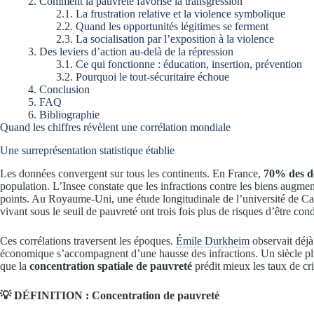
Comment la pauvreté favorise la transgression
La frustration relative et la violence symbolique
Quand les opportunités légitimes se ferment
La socialisation par l’exposition à la violence
Des leviers d’action au-delà de la répression
Ce qui fonctionne : éducation, insertion, prévention
Pourquoi le tout-sécuritaire échoue
Conclusion
FAQ
Bibliographie
Quand les chiffres révèlent une corrélation mondiale
Une surreprésentation statistique établie
Les données convergent sur tous les continents. En France,
70% des d
population. L’Insee constate que les infractions contre les biens augme
points. Au Royaume-Uni, une étude longitudinale de l’université de Ca
vivant sous le seuil de pauvreté ont trois fois plus de risques d’être c
Ces corrélations traversent les époques.
Émile Durkheim
observait déj
économique s’accompagnent d’une hausse des infractions. Un siècle pl
que la
concentration spatiale de pauvreté
prédit mieux les taux de cri
💡 DÉFINITION : Concentration de pauvreté