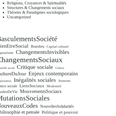
Religions, Croyances & Spiritualités
Structures & Changements sociaux
Théories & Paradigmes sociologiques
Uncategorized
asculementsSociété
ienEtreSocial
Bourdieu
Capital culturel
ChangementsInvisibles
pitalisme
ChangementsSociaux
Critique sociale
ntrôle social
Culture
Enjeux contemporains
ultureDuJour
Inégalités sociales
Jeunesse
ploitation
LiensSociaux
stice sociale
Modernité
MouvementsSociaux
odesDeVie
utationsSociales
ouveauxCodes
NouvellesSolidarités
hilosophie et pensée
Politique et pouvoir