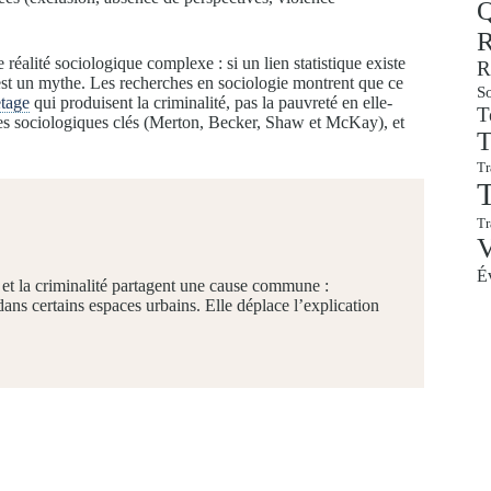
Q
R
 réalité sociologique complexe : si un lien statistique existe
R
est un mythe. Les recherches en sociologie montrent que ce
So
etage
qui produisent la criminalité, pas la pauvreté en elle-
T
ries sociologiques clés (Merton, Becker, Shaw et McKay), et
T
.
Tr
T
T
É
 et la criminalité partagent une cause commune :
 dans certains espaces urbains. Elle déplace l’explication