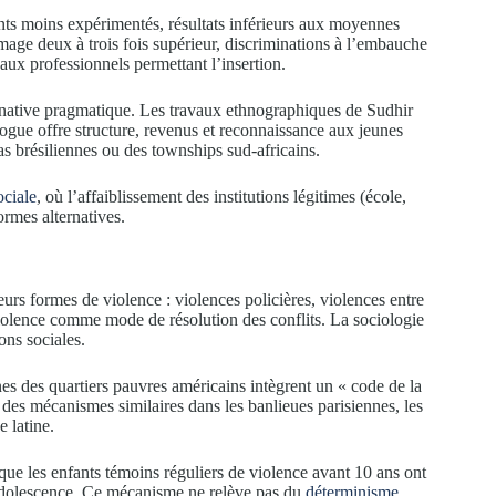
nts moins expérimentés, résultats inférieurs aux moyennes
age deux à trois fois supérieur, discriminations à l’embauche
aux professionnels permettant l’insertion.
ternative pragmatique. Les travaux ethnographiques de Sudhir
ogue offre structure, revenus et reconnaissance aux jeunes
s brésiliennes ou des townships sud-africains.
ociale
, où l’affaiblissement des institutions légitimes (école,
ormes alternatives.
rs formes de violence : violences policières, violences entre
iolence comme mode de résolution des conflits. La sociologie
ons sociales.
s des quartiers pauvres américains intègrent un « code de la
 des mécanismes similaires dans les banlieues parisiennes, les
 latine.
ue les enfants témoins réguliers de violence avant 10 ans ont
l’adolescence. Ce mécanisme ne relève pas du
déterminisme