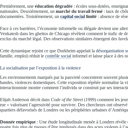
Premièrement, une
éducation dégradée
: écoles sous-dotées, enseigna
nationales. Deuxièmement, un
marché du travail fermé
: taux de chôm
documentées. Troisièmement, un
capital social
limité
: absence de rése
Face à ces barrières, l’économie informelle ou illégale devient une al
Venkatesh dans les ghettos de Chicago révèlent comment le trafic de dr
exclus du marché légal. Des observations similaires émergent des favela
Cette dynamique rejoint ce que Durkheim appelait la
désorganisation s
famille, emploi) réduit le
contrôle social
informel et laisse place à des n
La socialisation par l’exposition à la violence
Les environnements marqués par la pauvreté concentrent souvent plusieu
bandes, violences domestiques. Cette exposition répétée normalise la v
interactionniste montre comment l’individu se construit par ses interacti
Elijah Anderson décrit dans
Code of the Street
(1999) comment les jeune
rue » valorisant l’agressivité pour survivre. Des chercheurs ont observé
quartiers défavorisés de Londres ou les périphéries urbaines d’Amérique
Donnée empirique
: Une étude longitudinale menée à Londres révèle q
quatre fois plus de risques d’être impliqués dans des actes violents à 