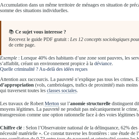
Accumulation dans un même territoire de ménages en situation de précari
somme des situations individuelles.
📚
Ce sujet vous interesse ?
Recevez le guide PDF gratuit :
Les 12 concepts sociologiques pour
de cette page.
Exemple
: Lorsque 40% des habitants d’une zone sont pauvres, les servi
s’affaiblit, créant un environnement propice à la
déviance
.
Quelle criminalité ? Au-delà des idées reçues
Attention aux raccourcis. La pauvreté n’explique pas tous les crimes. E
d’appropriation
(vols, cambriolages, trafics de proximité) mais moins 
qui traversent toutes les
classes sociales
.
Les travaux de Robert
Merton
sur l’
anomie structurelle
distinguent dif
moyens légitimes. La pauvreté ne produit pas mécaniquement le crime, el
transgression comme une option rationnelle face à des voies légitimes 
Chiffre clé
: Selon l’Observatoire national de la délinquance, 62% des 
nécessité matérielle ». Ce constat traverse les frontières : une étude de 
une corrélation de 0,73 entre taux de pauvreté et criminalité contre les b