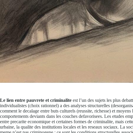
Le lien entre pauvrete et criminalite
est l’un des sujets les plus deba
individualistes (choix rationnel) a des analyses structurelles (desorganis
comment le decalage entre buts culturels (reussite, richesse) et moyens 
comportements deviants dans les couches defavorisees. Les etudes empi
entre precarite economique et certaines formes de criminalite, mais cett
urbaine, la qualite des institutions locales et les reseaux sociaux. La soc
meme n’est pas criminogene : ce sont les conditions structurelles assoc