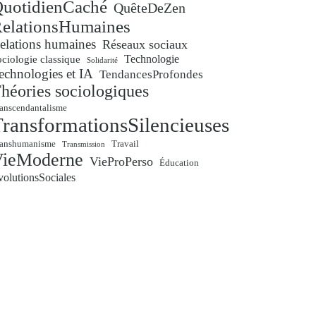
uotidienCaché
QuêteDeZen
elationsHumaines
elations humaines
Réseaux sociaux
Technologie
ciologie classique
Solidarité
echnologies et IA
TendancesProfondes
héories sociologiques
anscendantalisme
ransformationsSilencieuses
ranshumanisme
Travail
Transmission
VieModerne
VieProPerso
Éducation
volutionsSociales