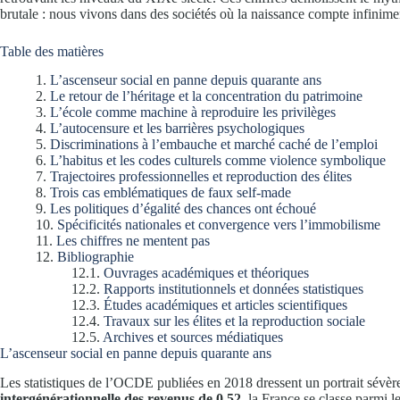
brutale : nous vivons dans des sociétés où la naissance compte infinimen
Table des matières
L’ascenseur social en panne depuis quarante ans
Le retour de l’héritage et la concentration du patrimoine
L’école comme machine à reproduire les privilèges
L’autocensure et les barrières psychologiques
Discriminations à l’embauche et marché caché de l’emploi
L’habitus et les codes culturels comme violence symbolique
Trajectoires professionnelles et reproduction des élites
Trois cas emblématiques de faux self-made
Les politiques d’égalité des chances ont échoué
Spécificités nationales et convergence vers l’immobilisme
Les chiffres ne mentent pas
Bibliographie
Ouvrages académiques et théoriques
Rapports institutionnels et données statistiques
Études académiques et articles scientifiques
Travaux sur les élites et la reproduction sociale
Archives et sources médiatiques
L’ascenseur social en panne depuis quarante ans
Les statistiques de l’OCDE publiées en 2018 dressent un portrait sévè
intergénérationnelle des revenus de 0,52
, la France se classe parmi l