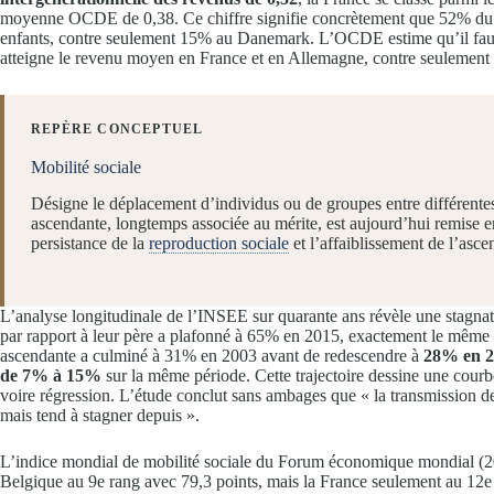
moyenne OCDE de 0,38. Ce chiffre signifie concrètement que 52% du s
enfants, contre seulement 15% au Danemark. L’OCDE estime qu’il fau
atteigne le revenu moyen en France et en Allemagne, contre seuleme
REPÈRE CONCEPTUEL
Mobilité sociale
Désigne le déplacement d’individus ou de groupes entre différentes 
ascendante, longtemps associée au mérite, est aujourd’hui remise en
persistance de la
reproduction sociale
et l’affaiblissement de l’asce
L’analyse longitudinale de l’INSEE sur quarante ans révèle une stagna
par rapport à leur père a plafonné à 65% en 2015, exactement le même 
ascendante a culminé à 31% en 2003 avant de redescendre à
28% en 2
de 7% à 15%
sur la même période. Cette trajectoire dessine une cour
voire régression. L’étude conclut sans ambages que « la transmission des
mais tend à stagner depuis ».
L’indice mondial de mobilité sociale du Forum économique mondial (202
Belgique au 9e rang avec 79,3 points, mais la France seulement au 12e 