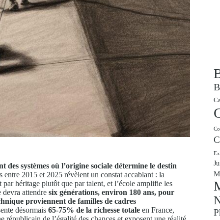
B
B
Ca
Co
C
Ex
Ju
t des systèmes où l’origine sociale détermine le destin
M
 entre 2015 et 2025 révèlent un constat accablant : la
M
par héritage plutôt que par talent, et l’école amplifie les
re devra attendre
six générations, environ 180 ans, pour
N
hnique proviennent de familles de cadres
ésente désormais
65-75% de la richesse totale
en France,
P
 républicain de l’égalité des chances et exposent une réalité