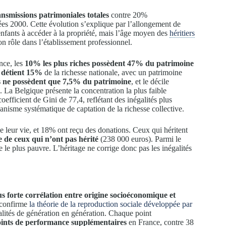
nsmissions patrimoniales totales
contre 20%
ées 2000. Cette évolution s’explique par l’allongement de
 enfants à accéder à la propriété, mais l’âge moyen des
héritiers
on rôle dans l’établissement professionnel.
nce, les
10% les plus riches possèdent 47% du patrimoine
e détient 15%
de la richesse nationale, avec un patrimoine
s ne possèdent que 7,5% du patrimoine
, et le décile
 La Belgique présente la concentration la plus faible
fficient de Gini de 77,4, reflétant des inégalités plus
anisme systématique de captation de la richesse collective.
leur vie, et 18% ont reçu des donations. Ceux qui héritent
e de ceux qui n’ont pas hérité
(238 000 euros). Parmi le
 le plus pauvre. L’héritage ne corrige donc pas les inégalités
us forte corrélation entre origine socioéconomique et
é confirme
la théorie de la reproduction sociale développée par
alités de génération en génération. Chaque point
oints de performance supplémentaires
en France, contre 38