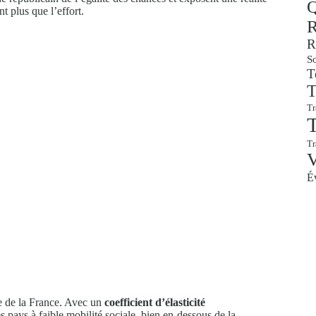
Q
t plus que l’effort.
R
R
So
T
T
Tr
T
T
É
re de la France. Avec un
coefficient d’élasticité
es pays à faible mobilité sociale, bien en-dessous de la