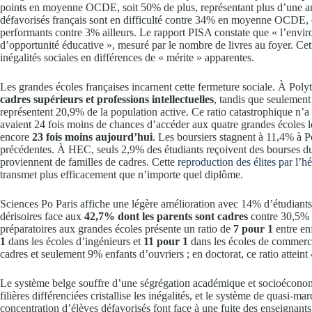
points en moyenne OCDE, soit 50% de plus, représentant plus d’une an
défavorisés français sont en difficulté contre 34% en moyenne OCDE, et
performants contre 3% ailleurs. Le rapport PISA constate que « l’envir
d’opportunité éducative », mesuré par le nombre de livres au foyer. Ce
inégalités sociales en différences de « mérite » apparentes.
Les grandes écoles françaises incarnent cette fermeture sociale. À Pol
cadres supérieurs et professions intellectuelles
, tandis que seulemen
représentent 20,9% de la population active. Ce ratio catastrophique n’a
avaient 24 fois moins de chances d’accéder aux quatre grandes écoles le
encore
23 fois moins aujourd’hui
. Les boursiers stagnent à 11,4% à 
précédentes. À HEC, seuls 2,9% des étudiants reçoivent des bourses
proviennent de familles de cadres. Cette
reproduction des élites par l’hé
transmet plus efficacement que n’importe quel diplôme.
Sciences Po Paris affiche une légère amélioration avec 14% d’étudiant
dérisoires face aux
42,7% dont les parents sont cadres
contre 30,5% p
préparatoires aux grandes écoles présente un ratio de
7 pour 1
entre en
1
dans les écoles d’ingénieurs et
11 pour 1
dans les écoles de commerce
cadres et seulement 9% enfants d’ouvriers ; en doctorat, ce ratio attein
Le système belge souffre d’une ségrégation académique et socioécono
filières différenciées cristallise les inégalités, et le système de quasi-mar
concentration d’élèves défavorisés font face à une fuite des enseignants 