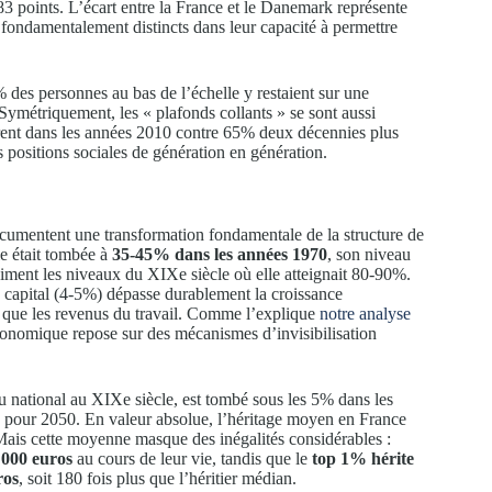
3 points. L’écart entre la France et le Danemark représente
 fondamentalement distincts dans leur capacité à permettre
 des personnes au bas de l’échelle y restaient sur une
 Symétriquement, les « plafonds collants » se sont aussi
rent dans les années 2010 contre 65% deux décennies plus
les positions sociales de génération en génération.
umentent une transformation fondamentale de la structure de
le était tombée à
35-45% dans les années 1970
, son niveau
siment les niveaux du XIXe siècle où elle atteignait 80-90%.
du capital (4-5%) dépasse durablement la croissance
 que les revenus du travail. Comme l’explique
notre analyse
économique repose sur des mécanismes d’invisibilisation
u national au XIXe siècle, est tombé sous les 5% dans les
pour 2050. En valeur absolue, l’héritage moyen en France
Mais cette moyenne masque des inégalités considérables :
 000 euros
au cours de leur vie, tandis que le
top 1% hérite
ros
, soit 180 fois plus que l’héritier médian.