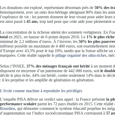
Les donations ont explosé, représentant désormais près de
50% des tra
historiquement, avec un ratio don-héritage atteignant 80% dans les ann
l’espérance de vie : les parents donnent de leur vivant pour aider leurs
est ainsi passé à
45 ans
, trop tard pour que cette aide joue pleinement s
La concentration de la richesse atteint des sommets vertigineux. En Fra
total
en 2021, en hausse de 6 points depuis 2010. Le
1% le plus rich
minimal de 2,2 millions d’euros. À l’inverse, les
50% les plus pauvre
inférieur possède un maximum de 4 400 euros, soit essentiellement rien.
d’Europe avec 43,5% pour le top 10%, tandis que la Suisse affiche un coe
marquées. Cette réalité rappelle
le pillage organisé des ultra-riches
, méc
Selon l’INSEE,
37% des ménages français ont hérité
à un moment de 
disposent en moyenne d’un patrimoine de 442 000 euros, soit
le doubl
décile le plus riche, 44% ont hérité, contre seulement 14% dans le décile
: il les perpétue et les amplifie de génération en génération.
L’école comme machine à reproduire les privilèges
L’enquête PISA délivre un verdict sans appel : la France présente
la pl
performance scolaire
parmi les 72 pays étudiés en 2015. Cette réalit
Bourdieu
, qui démontre comment le système éducatif perpétue les inég
d’augmentation sur l’indice socioéconomique PISA correspond à
57 p