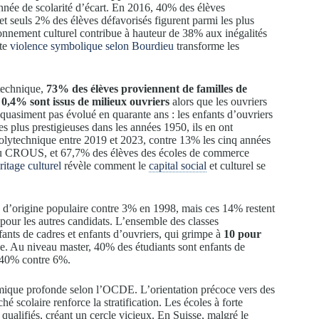
née de scolarité d’écart. En 2016, 40% des élèves
 seuls 2% des élèves défavorisés figurent parmi les plus
onnement culturel contribue à hauteur de 38% aux inégalités
tte
violence symbolique selon Bourdieu
transforme les
ytechnique,
73% des élèves proviennent de familles de
t
0,4% sont issus de milieux ouvriers
alors que les ouvriers
 quasiment pas évolué en quarante ans : les enfants d’ouvriers
s plus prestigieuses dans les années 1950, ils en ont
Polytechnique entre 2019 et 2023, contre 13% les cinq années
 du CROUS, et 67,7% des élèves des écoles de commerce
ritage culturel
révèle comment le
capital social
et culturel se
s d’origine populaire contre 3% en 1998, mais ces 14% restent
our les autres candidats. L’ensemble des classes
fants de cadres et enfants d’ouvriers, qui grimpe à
10 pour
. Au niveau master, 40% des étudiants sont enfants de
t 40% contre 6%.
mique profonde selon l’OCDE. L’orientation précoce vers des
ché scolaire renforce la stratification. Les écoles à forte
qualifiés, créant un cercle vicieux. En Suisse, malgré le