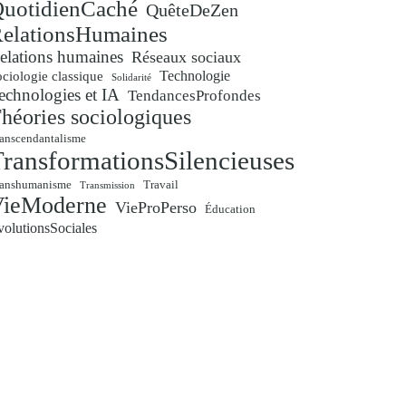
uotidienCaché
QuêteDeZen
elationsHumaines
elations humaines
Réseaux sociaux
Technologie
ciologie classique
Solidarité
echnologies et IA
TendancesProfondes
héories sociologiques
anscendantalisme
ransformationsSilencieuses
ranshumanisme
Travail
Transmission
VieModerne
VieProPerso
Éducation
volutionsSociales