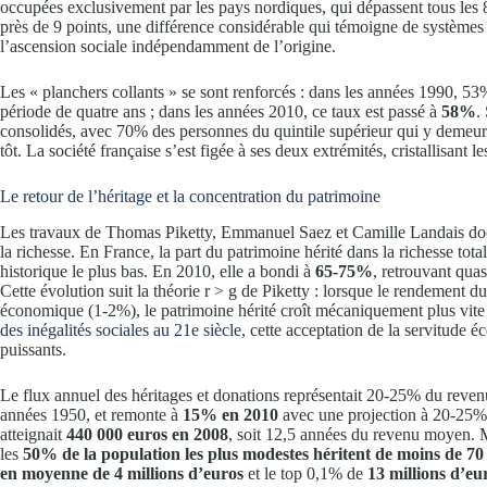
occupées exclusivement par les pays nordiques, qui dépassent tous les 8
près de 9 points, une différence considérable qui témoigne de systèmes
l’ascension sociale indépendamment de l’origine.
Les « planchers collants » se sont renforcés : dans les années 1990, 53%
période de quatre ans ; dans les années 2010, ce taux est passé à
58%
.
consolidés, avec 70% des personnes du quintile supérieur qui y demeu
tôt. La société française s’est figée à ses deux extrémités, cristallisant 
Le retour de l’héritage et la concentration du patrimoine
Les travaux de Thomas Piketty, Emmanuel Saez et Camille Landais doc
la richesse. En France, la part du patrimoine hérité dans la richesse tota
historique le plus bas. En 2010, elle a bondi à
65-75%
, retrouvant qua
Cette évolution suit la théorie r > g de Piketty : lorsque le rendement 
économique (1-2%), le patrimoine hérité croît mécaniquement plus vite
des inégalités sociales au 21e siècle
, cette acceptation de la servitude 
puissants.
Le flux annuel des héritages et donations représentait 20-25% du reven
années 1950, et remonte à
15% en 2010
avec une projection à 20-25% 
atteignait
440 000 euros en 2008
, soit 12,5 années du revenu moyen. 
les
50% de la population les plus modestes héritent de moins de 70
en moyenne de 4 millions d’euros
et le top 0,1% de
13 millions d’eu