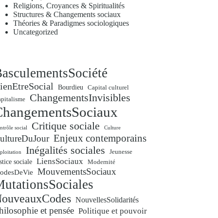
Religions, Croyances & Spiritualités
Structures & Changements sociaux
Théories & Paradigmes sociologiques
Uncategorized
asculementsSociété
ienEtreSocial
Bourdieu
Capital culturel
ChangementsInvisibles
pitalisme
ChangementsSociaux
Critique sociale
ntrôle social
Culture
Enjeux contemporains
ultureDuJour
Inégalités sociales
Jeunesse
ploitation
LiensSociaux
stice sociale
Modernité
MouvementsSociaux
odesDeVie
utationsSociales
ouveauxCodes
NouvellesSolidarités
hilosophie et pensée
Politique et pouvoir