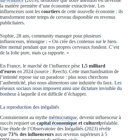
surveillance
(2019), démontre que notre attention est devenue
la matière première d’une économie extractiviste. Les
influenceurs sont les
courtiers
de cette nouvelle économie : ils
transforment notre temps de cerveau disponible en revenus
publicitaires.
Sophie, 28 ans, community manager pour plusieurs
influenceurs, témoigne : « On crée des contenus sur le bien-
être mental pendant que nos propres cerveaux fondent. C’est
de la folie pure, mais ça rapporte. »
En France, le marché de l’influence pèse
1,5 milliard
d’euros
en 2024 (source : Reech). Cette marchandisation de
l’intimité repose sur un paradoxe : plus nous cherchons
l’authenticité, plus nous alimentons une industrie du faux.
Les
réseaux sociaux nous imposent ainsi une dictature invisible du
bonheur
à laquelle il est difficile d’échapper.
La reproduction des inégalités
Contrairement au mythe
méritocratique
, devenir influenceur à
succès requiert un
capital économique
et culturel
préalable.
Une étude de l’Observatoire des Inégalités (2023) révèle
que
73% des influenceurs
aux revenus supérieurs à 5
000€/mois proviennent de milieux aisés.