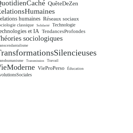
uotidienCaché
QuêteDeZen
elationsHumaines
elations humaines
Réseaux sociaux
Technologie
ciologie classique
Solidarité
echnologies et IA
TendancesProfondes
héories sociologiques
anscendantalisme
ransformationsSilencieuses
ranshumanisme
Travail
Transmission
VieModerne
VieProPerso
Éducation
volutionsSociales