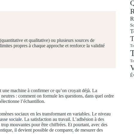
Q
R
R
So
T
T
quantitative et qualitative) ou plusieurs sources de
imites propres à chaque approche et renforce la validité
Tr
T
T
É
t une machine à confirmer ce qu’on croyait déjà. La
is neutres : comment on formule les questions, dans quel ordre
lectionne l’échantillon.
omènes sociaux en les transformant en variables. Le niveau
lasse sociale
. La satisfaction au travail. L’adhésion à des
s, trop mouvantes pour être chiffrées. Et pourtant, avec des
entique, il devient possible de comparer, de mesurer des