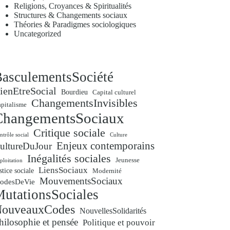
Religions, Croyances & Spiritualités
Structures & Changements sociaux
Théories & Paradigmes sociologiques
Uncategorized
asculementsSociété
ienEtreSocial
Bourdieu
Capital culturel
ChangementsInvisibles
pitalisme
ChangementsSociaux
Critique sociale
ntrôle social
Culture
Enjeux contemporains
ultureDuJour
Inégalités sociales
Jeunesse
ploitation
LiensSociaux
stice sociale
Modernité
MouvementsSociaux
odesDeVie
utationsSociales
ouveauxCodes
NouvellesSolidarités
hilosophie et pensée
Politique et pouvoir