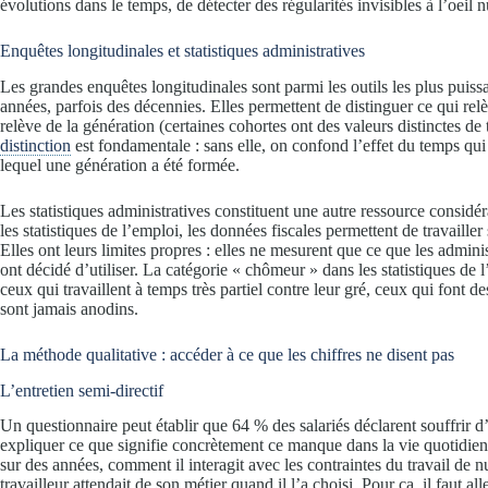
évolutions dans le temps, de détecter des régularités invisibles à l’oeil n
Enquêtes longitudinales et statistiques administratives
Les grandes enquêtes longitudinales sont parmi les outils les plus puissa
années, parfois des décennies. Elles permettent de distinguer ce qui relèv
relève de la génération (certaines cohortes ont des valeurs distinctes de 
distinction
est fondamentale : sans elle, on confond l’effet du temps qui
lequel une génération a été formée.
Les statistiques administratives constituent une autre ressource considér
les statistiques de l’emploi, les données fiscales permettent de travailler
Elles ont leurs limites propres : elles ne mesurent que ce que les admini
ont décidé d’utiliser. La catégorie « chômeur » dans les statistiques d
ceux qui travaillent à temps très partiel contre leur gré, ceux qui font 
sont jamais anodins.
La méthode qualitative : accéder à ce que les chiffres ne disent pas
L’entretien semi-directif
Un questionnaire peut établir que 64 % des salariés déclarent souffrir
expliquer ce que signifie concrètement ce manque dans la vie quotidien
sur des années, comment il interagit avec les contraintes du travail de nu
travailleur attendait de son métier quand il l’a choisi. Pour ça, il faut alle