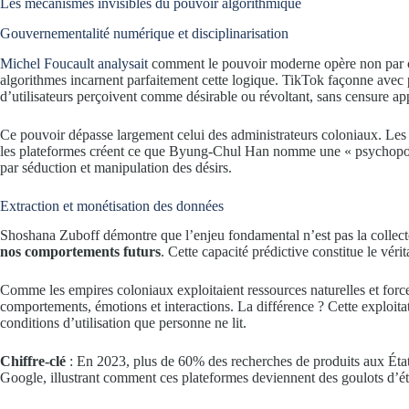
Les mécanismes invisibles du pouvoir algorithmique
Gouvernementalité numérique et disciplinarisation
Michel Foucault analysait
comment le pouvoir moderne opère non par con
algorithmes incarnent parfaitement cette logique. TikTok façonne avec p
d’utilisateurs perçoivent comme désirable ou révoltant, sans censure ap
Ce pouvoir dépasse largement celui des administrateurs coloniaux. Les
les plateformes créent ce que Byung-Chul Han nomme une « psychopolit
par séduction et manipulation des désirs.
Extraction et monétisation des données
Shoshana Zuboff démontre que l’enjeu fondamental n’est pas la collect
nos comportements futurs
. Cette capacité prédictive constitue le véri
Comme les empires coloniaux exploitaient ressources naturelles et force
comportements, émotions et interactions. La différence ? Cette exploit
conditions d’utilisation que personne ne lit.
Chiffre-clé
: En 2023, plus de 60% des recherches de produits aux Ét
Google, illustrant comment ces plateformes deviennent des goulots d’é