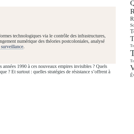
Q
R
R
So
T
rmes technologiques via le contrôle des infrastructures,
T
longement numérique des théories postcoloniales, analysé
Tr
 surveillance
.
T
T
 années 1990 à ces nouveaux empires invisibles ? Quels
ue ? Et surtout : quelles stratégies de résistance s’offrent à
É