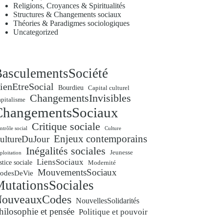
Religions, Croyances & Spiritualités
Structures & Changements sociaux
Théories & Paradigmes sociologiques
Uncategorized
asculementsSociété
ienEtreSocial
Bourdieu
Capital culturel
ChangementsInvisibles
pitalisme
ChangementsSociaux
Critique sociale
ntrôle social
Culture
Enjeux contemporains
ultureDuJour
Inégalités sociales
Jeunesse
ploitation
LiensSociaux
stice sociale
Modernité
MouvementsSociaux
odesDeVie
utationsSociales
ouveauxCodes
NouvellesSolidarités
hilosophie et pensée
Politique et pouvoir