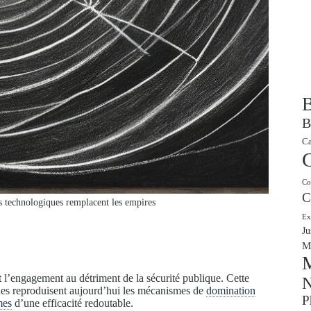
B
B
Ca
Co
C
 technologiques remplacent les empires
Ex
Ju
M
M
l’engagement au détriment de la sécurité publique. Cette
N
ques reproduisent aujourd’hui les mécanismes de
domination
P
mes
d’une efficacité redoutable.