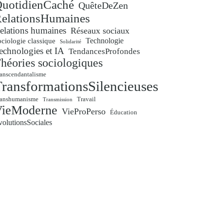
uotidienCaché
QuêteDeZen
elationsHumaines
elations humaines
Réseaux sociaux
Technologie
ciologie classique
Solidarité
echnologies et IA
TendancesProfondes
héories sociologiques
anscendantalisme
ransformationsSilencieuses
ranshumanisme
Travail
Transmission
VieModerne
VieProPerso
Éducation
volutionsSociales