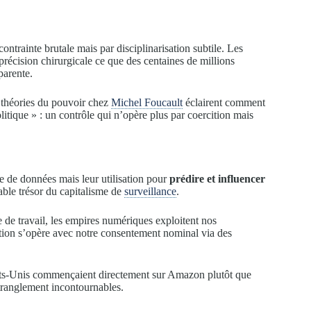
trainte brutale mais par disciplinarisation subtile. Les
récision chirurgicale ce que des centaines de millions
parente.
 théories du pouvoir chez
Michel Foucault
éclairent comment
ique » : un contrôle qui n’opère plus par coercition mais
e de données mais leur utilisation pour
prédire et influencer
table trésor du capitalisme de
surveillance
.
 de travail, les empires numériques exploitent nos
ation s’opère avec notre consentement nominal via des
ats-Unis commençaient directement sur Amazon plutôt que
tranglement incontournables.