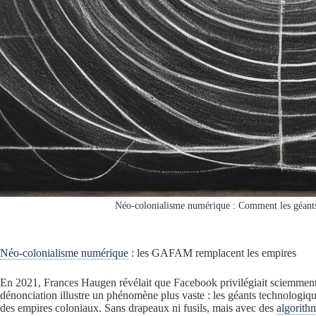
Néo-colonialisme numérique : Comment les géants
Néo-colonialisme numérique
: les GAFAM remplacent les empires
En 2021, Frances Haugen révélait que Facebook privilégiait sciemment 
dénonciation illustre un phénomène plus vaste : les géants technologi
des empires coloniaux. Sans drapeaux ni fusils, mais avec des
algorith