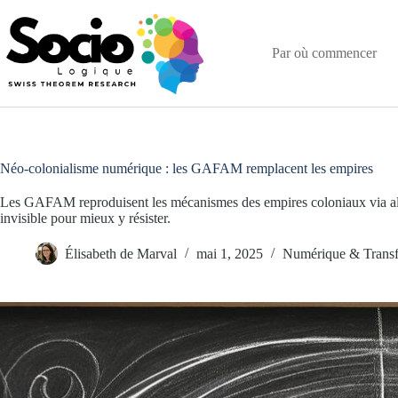
Passer
au
contenu
Par où commencer
Néo-colonialisme numérique : les GAFAM remplacent les empires
Les GAFAM reproduisent les mécanismes des empires coloniaux via al
invisible pour mieux y résister.
Élisabeth de Marval
mai 1, 2025
Numérique & Transfo