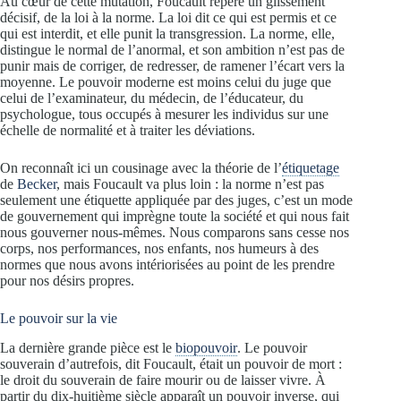
Au cœur de cette mutation, Foucault repère un glissement
décisif, de la loi à la norme. La loi dit ce qui est permis et ce
qui est interdit, et elle punit la transgression. La norme, elle,
distingue le normal de l’anormal, et son ambition n’est pas de
punir mais de corriger, de redresser, de ramener l’écart vers la
moyenne. Le pouvoir moderne est moins celui du juge que
celui de l’examinateur, du médecin, de l’éducateur, du
psychologue, tous occupés à mesurer les individus sur une
échelle de normalité et à traiter les déviations.
On reconnaît ici un cousinage avec la théorie de l’
étiquetage
de
Becker
, mais Foucault va plus loin : la norme n’est pas
seulement une étiquette appliquée par des juges, c’est un mode
de gouvernement qui imprègne toute la société et qui nous fait
nous gouverner nous-mêmes. Nous comparons sans cesse nos
corps, nos performances, nos enfants, nos humeurs à des
normes que nous avons intériorisées au point de les prendre
pour nos désirs propres.
Le pouvoir sur la vie
La dernière grande pièce est le
biopouvoir
. Le pouvoir
souverain d’autrefois, dit Foucault, était un pouvoir de mort :
le droit du souverain de faire mourir ou de laisser vivre. À
partir du dix-huitième siècle apparaît un pouvoir inverse, qui