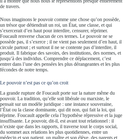
il a montré que nous nous le représentions presque entièrement
de travers.
Nous imaginons le pouvoir comme une chose qu’on possède,
un trésor que détiendrait un roi, un État, une classe, et qui
s’exercerait d’en haut pour interdire, censurer, réprimer.
Foucault renverse chacun de ces termes. Le pouvoir ne se
possède pas, il s’exerce ; il ne vient pas seulement d’en haut, il
circule partout ; et surtout il ne se contente pas d’interdire, il
produit. Il fabrique des savoirs, des institutions, des normes, et
jusqu’à des individus. Comprendre ce déplacement, c’est
entrer dans l’une des pensées les plus dérangeantes et les plus
fécondes de notre temps.
Le pouvoir n’est pas ce qu’on croit
La grande rupture de Foucault porte sur la nature même du
pouvoir. La tradition, qu’elle soit libérale ou marxiste, le
pensait sur un modèle juridique : une instance souveraine,
l’État ou la classe dominante, qui dit non, qui fait la loi, qui
réprime. Foucault appelle cela l’hypothèse répressive et la juge
insuffisante. Le pouvoir, dit-il, est avant tout relationnel : il
n’existe que dans les rapports, il traverse tout le corps social,
du sommet aux relations les plus quotidiennes, entre un
médecin et son patient, un maître et son élève, des parents et