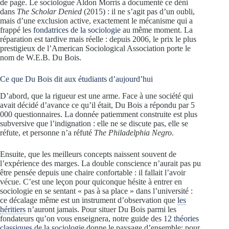
de page. Le sociologue Aldon Morris a documenté ce déni
dans
The Scholar Denied
(2015) : il ne s’agit pas d’un oubli,
mais d’une exclusion active, exactement le mécanisme qui a
frappé les
fondatrices de la sociologie
au même moment. La
réparation est tardive mais réelle : depuis 2006, le prix le plus
prestigieux de l’American Sociological Association porte le
nom de W.E.B. Du Bois.
Ce que Du Bois dit aux étudiants d’aujourd’hui
D’abord, que la rigueur est une arme. Face à une société qui
avait décidé d’avance ce qu’il était, Du Bois a répondu par 5
000 questionnaires. La donnée patiemment construite est plus
subversive que l’indignation : elle ne se discute pas, elle se
réfute, et personne n’a réfuté
The Philadelphia Negro
.
Ensuite, que les meilleurs concepts naissent souvent de
l’expérience des marges. La double conscience n’aurait pas pu
être pensée depuis une chaire confortable : il fallait l’avoir
vécue. C’est une leçon pour quiconque hésite à entrer en
sociologie en se sentant « pas à sa place » dans l’université :
ce décalage même est un instrument d’observation que
les
héritiers
n’auront jamais. Pour situer Du Bois parmi les
fondateurs qu’on vous enseignera, notre guide des
12 théories
classiques de la sociologie
donne le paysage d’ensemble; pour