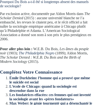
Pourquoi Du Bois a-t-il été si longtemps absent des manuels
de sociologie?
Par exclusion active, documentée par Aldon Morris dans
The
Scholar Denied
(2015) : aucune université blanche ne l’a
embauché, les revues le citaient peu, et le récit officiel a fait
naître la sociologie empirique américaine à Chicago plutôt
qu’à Philadelphie et Atlanta. L’American Sociological
Association a donné son nom à son prix le plus prestigieux en
2006.
Pour aller plus loin :
W.E.B. Du Bois,
Les âmes du peuple
noir
(1903);
The Philadelphia Negro
(1899); Aldon Morris,
The Scholar Denied : W.E.B. Du Bois and the Birth of
Modern Sociology
(2015).
Complétez Votre Connaissance
Émile Durkheim: l’homme qui a prouvé que même
le suicide est social
L’école de Chicago: quand la sociologie est
descendue dans la rue
Les fondatrices effacées: ces femmes qui ont inventé
la sociologie avant les «pères fondateurs»
Max Weber: le génie tourmenté qui a désenchanté le