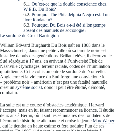
Qu’est-ce que la double conscience chez
W.E.B. Du Bois?
Pourquoi The Philadelphia Negro est-il un
livre fondateur?
Pourquoi Du Bois a-t-il été si longtemps
absent des manuels de sociologie?
Le surdoué de Great Barrington
William Edward Burghardt Du Bois naît en 1868 dans le
Massachusetts, dans une petite ville où sa famille noire est
installée depuis des générations. Brillant élève, il découvre le
Sud ségrégué à 17 ans, en arrivant à l’université Fisk de
Nashville : lynchages, terreur raciale, codes de l’humiliation
quotidienne. Cette collision entre le surdoué de Nouvelle-
Angleterre et la violence du Sud forge une conviction : le
« problème noir » américain n’est pas une fatalité naturelle,
c’est un
système social
, donc il peut être étudié, démonté,
combattu.
La suite est une course d’obstacles académique. Harvard
l’accepte, mais en lui faisant recommencer sa licence. Il étudie
deux ans à Berlin, où il suit les séminaires des fondateurs de
l’économie historique allemande et croise le jeune
Max Weber
, qui le tiendra en haute estime et fera traduire l’un de ses