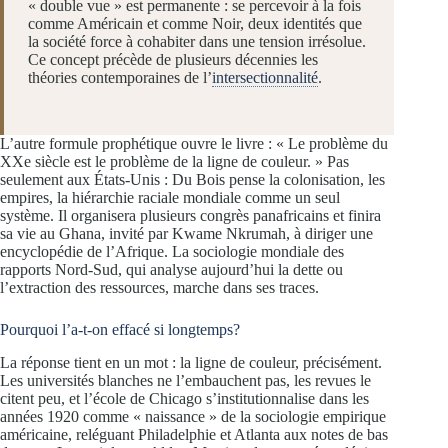
« double vue » est permanente : se percevoir à la fois
comme Américain et comme Noir, deux identités que
la société force à cohabiter dans une tension irrésolue.
Ce concept précède de plusieurs décennies les
théories contemporaines de l’
intersectionnalité
.
L’autre formule prophétique ouvre le livre : « Le problème du
XXe siècle est le problème de la ligne de couleur. » Pas
seulement aux États-Unis : Du Bois pense la colonisation, les
empires, la hiérarchie raciale mondiale comme un seul
système. Il organisera plusieurs congrès panafricains et finira
sa vie au Ghana, invité par Kwame Nkrumah, à diriger une
encyclopédie de l’Afrique. La sociologie mondiale des
rapports Nord-Sud, qui analyse aujourd’hui la dette ou
l’extraction des ressources, marche dans ses traces.
Pourquoi l’a-t-on effacé si longtemps?
La réponse tient en un mot : la ligne de couleur, précisément.
Les universités blanches ne l’embauchent pas, les revues le
citent peu, et l’école de Chicago s’institutionnalise dans les
années 1920 comme « naissance » de la sociologie empirique
américaine, reléguant Philadelphie et Atlanta aux notes de bas