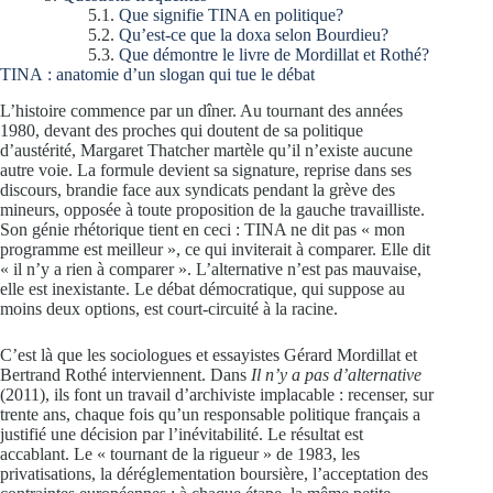
Que signifie TINA en politique?
Qu’est-ce que la doxa selon Bourdieu?
Que démontre le livre de Mordillat et Rothé?
TINA : anatomie d’un slogan qui tue le débat
L’histoire commence par un dîner. Au tournant des années
1980, devant des proches qui doutent de sa politique
d’austérité, Margaret Thatcher martèle qu’il n’existe aucune
autre voie. La formule devient sa signature, reprise dans ses
discours, brandie face aux syndicats pendant la grève des
mineurs, opposée à toute proposition de la gauche travailliste.
Son génie rhétorique tient en ceci : TINA ne dit pas « mon
programme est meilleur », ce qui inviterait à comparer. Elle dit
« il n’y a rien à comparer ». L’alternative n’est pas mauvaise,
elle est inexistante. Le débat démocratique, qui suppose au
moins deux options, est court-circuité à la racine.
C’est là que les sociologues et essayistes Gérard Mordillat et
Bertrand Rothé interviennent. Dans
Il n’y a pas d’alternative
(2011), ils font un travail d’archiviste implacable : recenser, sur
trente ans, chaque fois qu’un responsable politique français a
justifié une décision par l’inévitabilité. Le résultat est
accablant. Le « tournant de la rigueur » de 1983, les
privatisations, la déréglementation boursière, l’acceptation des